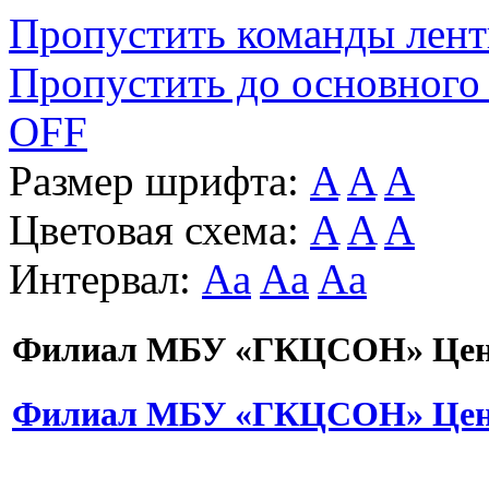
Пропустить команды лен
Пропустить до основного
OFF
Размер шрифта:
A
A
A
Цветовая схема:
A
A
A
Интервал:
Aa
Aa
Aa
Филиал МБУ «ГКЦСОН» Цент
Филиал МБУ «ГКЦСОН» Цент