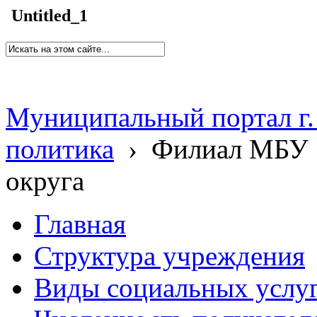
Untitled_1
Муниципальный портал г.
политика
›
Филиал МБУ 
округа
Главная
Структура учреждения
Виды социальных услу