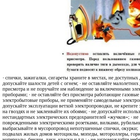
· спички, зажигалки, сигареты храните в местах, не доступных 
допускайте шалости детей с огнем; · не оставляйте малолетних 
присмотра и не поручайте им наблюдение за включенными эле
приборами; · не оставляйте без присмотра работающие газовые
электробытовые приборы, не применяйте самодельные электро
допускайте эксплуатации ветхой электропроводки, не крепите
на гвоздях и не заклеивайте их обоями; · не допускайте исполь
нестандартных электрических предохранителей «жучков»; · не 
поврежденными электрическими розетками, вилками, рубильника
выбрасывайте в мусоропровод непотушенные спички, окурки; ·
подвалах жилых домов мотоциклы, мопеды, мотороллеры, гор
материалы, бензин, лаки, краски и т.п.; · не загромождайте меб