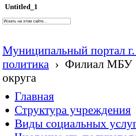
Untitled_1
Муниципальный портал г.
политика
›
Филиал МБУ 
округа
Главная
Структура учреждения
Виды социальных услу