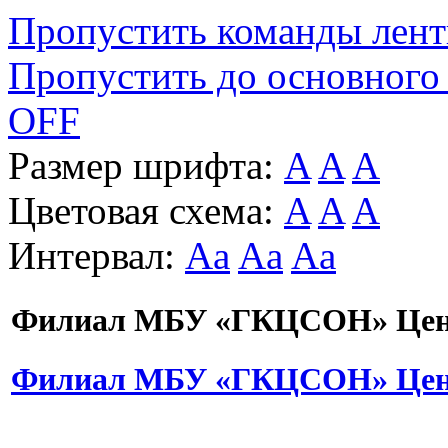
Пропустить команды лен
Пропустить до основного
OFF
Размер шрифта:
A
A
A
Цветовая схема:
A
A
A
Интервал:
Aa
Aa
Aa
Филиал МБУ «ГКЦСОН» Цент
Филиал МБУ «ГКЦСОН» Цент