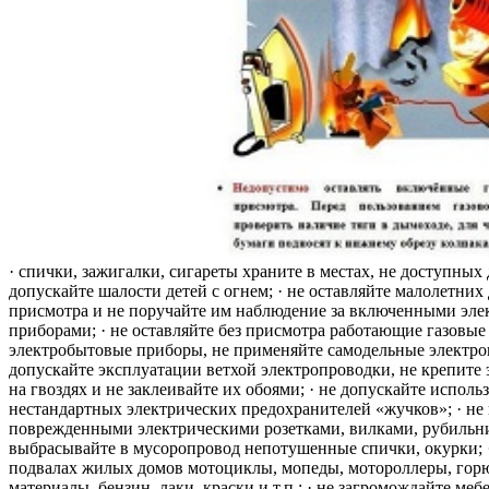
· спички, зажигалки, сигареты храните в местах, не доступных 
допускайте шалости детей с огнем; · не оставляйте малолетних 
присмотра и не поручайте им наблюдение за включенными эле
приборами; · не оставляйте без присмотра работающие газовые
электробытовые приборы, не применяйте самодельные электро
допускайте эксплуатации ветхой электропроводки, не крепите
на гвоздях и не заклеивайте их обоями; · не допускайте исполь
нестандартных электрических предохранителей «жучков»; · не 
поврежденными электрическими розетками, вилками, рубильника
выбрасывайте в мусоропровод непотушенные спички, окурки; ·
подвалах жилых домов мотоциклы, мопеды, мотороллеры, гор
материалы, бензин, лаки, краски и т.п.; · не загромождайте меб