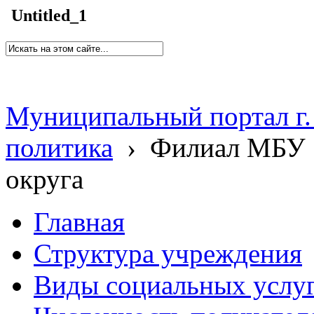
Untitled_1
Муниципальный портал г.
политика
›
Филиал МБУ 
округа
Главная
Структура учреждения
Виды социальных услу