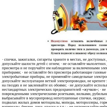
· спички, зажигалки, сигареты храните в местах, не доступных 
допускайте шалости детей с огнем; · не оставляйте малолетних 
присмотра и не поручайте им наблюдение за включенными эле
приборами; · не оставляйте без присмотра работающие газовые
электробытовые приборы, не применяйте самодельные электро
допускайте эксплуатации ветхой электропроводки, не крепите
на гвоздях и не заклеивайте их обоями; · не допускайте исполь
нестандартных электрических предохранителей «жучков»; · не 
поврежденными электрическими розетками, вилками, рубильника
выбрасывайте в мусоропровод непотушенные спички, окурки; ·
подвалах жилых домов мотоциклы, мопеды, мотороллеры, гор
материалы, бензин, лаки, краски и т.п.; · не загромождайте меб