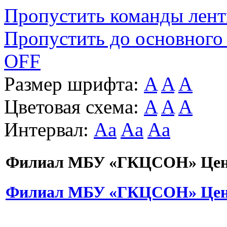
Пропустить команды лен
Пропустить до основного
OFF
Размер шрифта:
A
A
A
Цветовая схема:
A
A
A
Интервал:
Aa
Aa
Aa
Филиал МБУ «ГКЦСОН» Цент
Филиал МБУ «ГКЦСОН» Цент