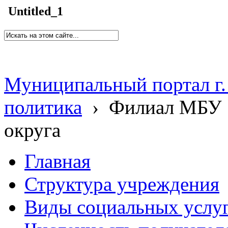
Untitled_1
Муниципальный портал г.
политика
›
Филиал МБУ 
округа
Главная
Структура учреждения
Виды социальных услу