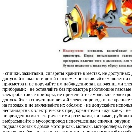
· спички, зажигалки, сигареты храните в местах, не доступных 
допускайте шалости детей с огнем; · не оставляйте малолетних 
присмотра и не поручайте им наблюдение за включенными эле
приборами; · не оставляйте без присмотра работающие газовые
электробытовые приборы, не применяйте самодельные электро
допускайте эксплуатации ветхой электропроводки, не крепите
на гвоздях и не заклеивайте их обоями; · не допускайте исполь
нестандартных электрических предохранителей «жучков»; · не 
поврежденными электрическими розетками, вилками, рубильника
выбрасывайте в мусоропровод непотушенные спички, окурки; ·
подвалах жилых домов мотоциклы, мопеды, мотороллеры, гор
материалы, бензин, лаки, краски и т.п.; · не загромождайте меб