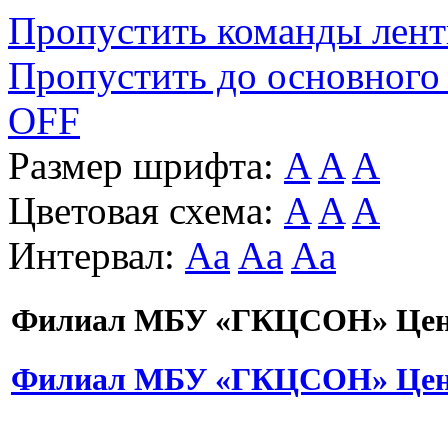
Пропустить команды лен
Пропустить до основного
OFF
Размер шрифта:
A
A
A
Цветовая схема:
A
A
A
Интервал:
Aa
Aa
Aa
Филиал МБУ «ГКЦСОН» Цент
Филиал МБУ «ГКЦСОН» Цент