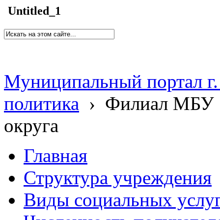
Untitled_1
Муниципальный портал г.
политика
›
Филиал МБУ 
округа
Главная
Структура учреждения
Виды социальных услу