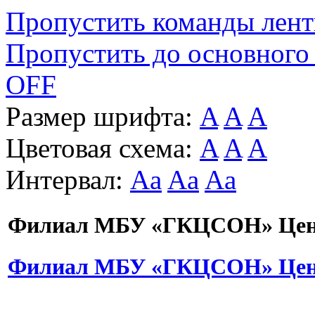
Пропустить команды лен
Пропустить до основного
OFF
Размер шрифта:
A
A
A
Цветовая схема:
A
A
A
Интервал:
Aa
Aa
Aa
Филиал МБУ «ГКЦСОН» Цент
Филиал МБУ «ГКЦСОН» Цент