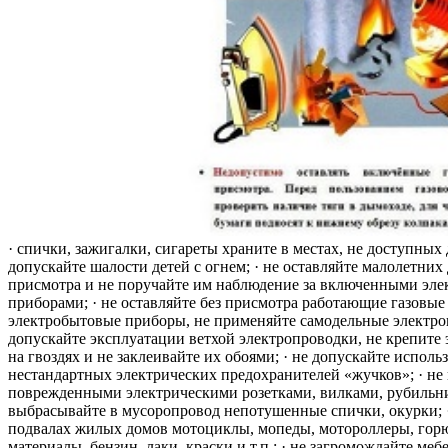
· спички, зажигалки, сигареты храните в местах, не доступных 
допускайте шалости детей с огнем; · не оставляйте малолетних 
присмотра и не поручайте им наблюдение за включенными эле
приборами; · не оставляйте без присмотра работающие газовые
электробытовые приборы, не применяйте самодельные электро
допускайте эксплуатации ветхой электропроводки, не крепите
на гвоздях и не заклеивайте их обоями; · не допускайте исполь
нестандартных электрических предохранителей «жучков»; · не 
поврежденными электрическими розетками, вилками, рубильника
выбрасывайте в мусоропровод непотушенные спички, окурки; ·
подвалах жилых домов мотоциклы, мопеды, мотороллеры, гор
материалы, бензин, лаки, краски и т.п.; · не загромождайте меб