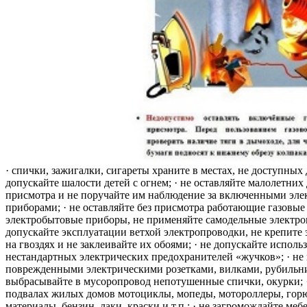
· спички, зажигалки, сигареты храните в местах, не доступных 
допускайте шалости детей с огнем; · не оставляйте малолетних 
присмотра и не поручайте им наблюдение за включенными эле
приборами; · не оставляйте без присмотра работающие газовые
электробытовые приборы, не применяйте самодельные электро
допускайте эксплуатации ветхой электропроводки, не крепите
на гвоздях и не заклеивайте их обоями; · не допускайте исполь
нестандартных электрических предохранителей «жучков»; · не 
поврежденными электрическими розетками, вилками, рубильника
выбрасывайте в мусоропровод непотушенные спички, окурки; ·
подвалах жилых домов мотоциклы, мопеды, мотороллеры, гор
материалы, бензин, лаки, краски и т.п.; · не загромождайте меб