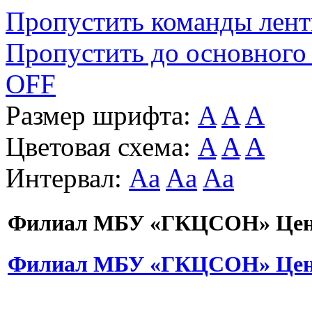
Пропустить команды лен
Пропустить до основного
OFF
Размер шрифта:
A
A
A
Цветовая схема:
A
A
A
Интервал:
Aa
Aa
Aa
Филиал МБУ «ГКЦСОН» Цент
Филиал МБУ «ГКЦСОН» Цент