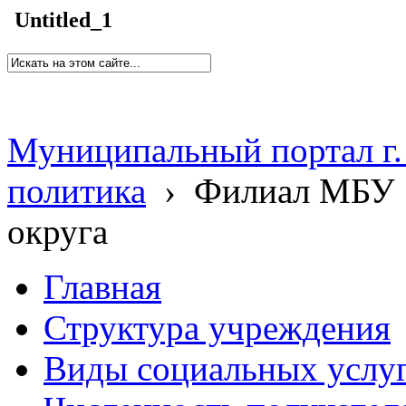
Untitled_1
Муниципальный портал г.
политика
›
Филиал МБУ 
округа
Главная
Структура учреждения
Виды социальных услу