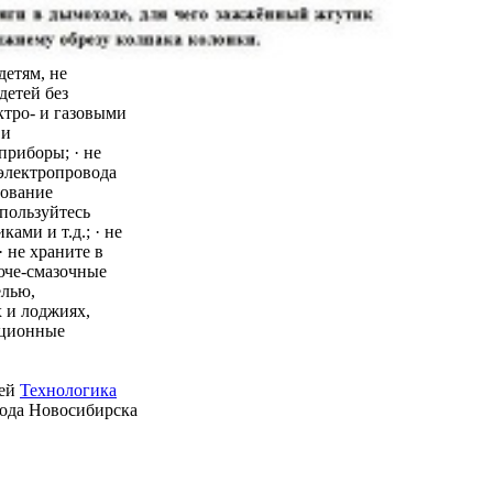
детям, не
детей без
ктро- и газовыми
 и
приборы; · не
 электропровода
зование
пользуйтесь
ми и т.д.; · не
 не храните в
юче-смазочные
елью,
 и лоджиях,
ационные
ией
Технологика
рода Новосибирска