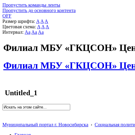
Пропустить команды ленты
Пропустить до основного контента
OFF
Размер шрифта:
A
A
A
Цветовая схема:
A
A
A
Интервал:
Aa
Aa
Aa
Филиал МБУ «ГКЦСОН» Цент
Филиал МБУ «ГКЦСОН» Цент
Untitled_1
Муниципальный портал г. Новосибирска
›
Социальная полит
Главная