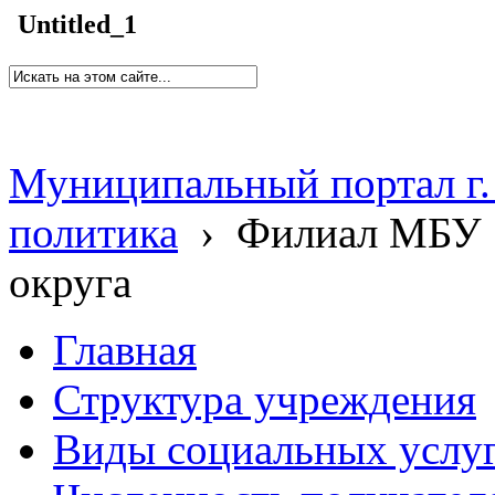
Untitled_1
Муниципальный портал г.
политика
›
Филиал МБУ 
округа
Главная
Структура учреждения
Виды социальных услу