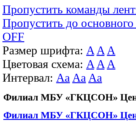
Пропустить команды лен
Пропустить до основного
OFF
Размер шрифта:
A
A
A
Цветовая схема:
A
A
A
Интервал:
Aa
Aa
Aa
Филиал МБУ «ГКЦСОН» Цент
Филиал МБУ «ГКЦСОН» Цент