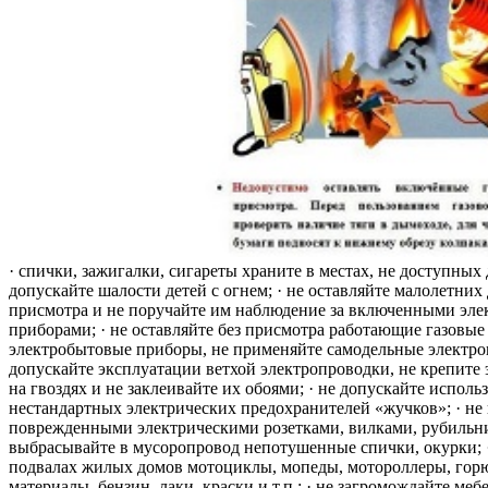
· спички, зажигалки, сигареты храните в местах, не доступных 
допускайте шалости детей с огнем; · не оставляйте малолетних 
присмотра и не поручайте им наблюдение за включенными эле
приборами; · не оставляйте без присмотра работающие газовые
электробытовые приборы, не применяйте самодельные электро
допускайте эксплуатации ветхой электропроводки, не крепите
на гвоздях и не заклеивайте их обоями; · не допускайте исполь
нестандартных электрических предохранителей «жучков»; · не 
поврежденными электрическими розетками, вилками, рубильника
выбрасывайте в мусоропровод непотушенные спички, окурки; ·
подвалах жилых домов мотоциклы, мопеды, мотороллеры, гор
материалы, бензин, лаки, краски и т.п.; · не загромождайте меб