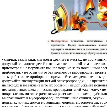
· спички, зажигалки, сигареты храните в местах, не доступных 
допускайте шалости детей с огнем; · не оставляйте малолетних 
присмотра и не поручайте им наблюдение за включенными эле
приборами; · не оставляйте без присмотра работающие газовые
электробытовые приборы, не применяйте самодельные электро
допускайте эксплуатации ветхой электропроводки, не крепите
на гвоздях и не заклеивайте их обоями; · не допускайте исполь
нестандартных электрических предохранителей «жучков»; · не 
поврежденными электрическими розетками, вилками, рубильника
выбрасывайте в мусоропровод непотушенные спички, окурки; ·
подвалах жилых домов мотоциклы, мопеды, мотороллеры, гор
материалы, бензин, лаки, краски и т.п.; · не загромождайте меб