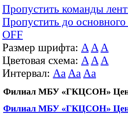
Пропустить команды лен
Пропустить до основного
OFF
Размер шрифта:
A
A
A
Цветовая схема:
A
A
A
Интервал:
Aa
Aa
Aa
Филиал МБУ «ГКЦСОН» Цент
Филиал МБУ «ГКЦСОН» Цент