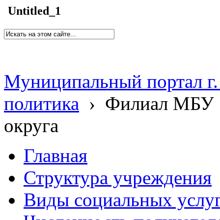
Untitled_1
Муниципальный портал г.
политика
›
Филиал МБУ 
округа
Главная
Структура учреждения
Виды социальных услу