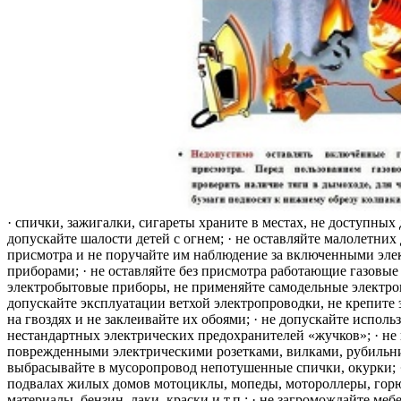
· спички, зажигалки, сигареты храните в местах, не доступных 
допускайте шалости детей с огнем; · не оставляйте малолетних 
присмотра и не поручайте им наблюдение за включенными эле
приборами; · не оставляйте без присмотра работающие газовые
электробытовые приборы, не применяйте самодельные электро
допускайте эксплуатации ветхой электропроводки, не крепите
на гвоздях и не заклеивайте их обоями; · не допускайте исполь
нестандартных электрических предохранителей «жучков»; · не 
поврежденными электрическими розетками, вилками, рубильника
выбрасывайте в мусоропровод непотушенные спички, окурки; ·
подвалах жилых домов мотоциклы, мопеды, мотороллеры, гор
материалы, бензин, лаки, краски и т.п.; · не загромождайте меб