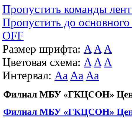
Пропустить команды лен
Пропустить до основного
OFF
Размер шрифта:
A
A
A
Цветовая схема:
A
A
A
Интервал:
Aa
Aa
Aa
Филиал МБУ «ГКЦСОН» Цент
Филиал МБУ «ГКЦСОН» Цент