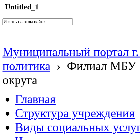
Untitled_1
Муниципальный портал г.
политика
›
Филиал МБУ 
округа
Главная
Структура учреждения
Виды социальных услу