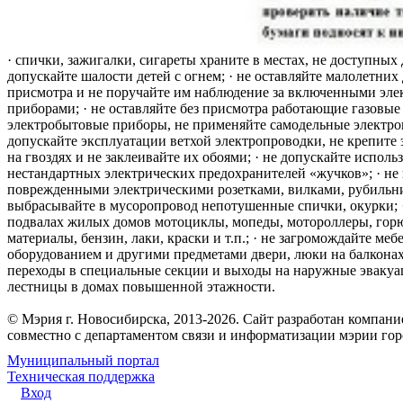
· спички, зажигалки, сигареты храните в местах, не доступных 
допускайте шалости детей с огнем; · не оставляйте малолетних 
присмотра и не поручайте им наблюдение за включенными эле
приборами; · не оставляйте без присмотра работающие газовые
электробытовые приборы, не применяйте самодельные электро
допускайте эксплуатации ветхой электропроводки, не крепите
на гвоздях и не заклеивайте их обоями; · не допускайте исполь
нестандартных электрических предохранителей «жучков»; · не 
поврежденными электрическими розетками, вилками, рубильника
выбрасывайте в мусоропровод непотушенные спички, окурки; ·
подвалах жилых домов мотоциклы, мопеды, мотороллеры, гор
материалы, бензин, лаки, краски и т.п.; · не загромождайте меб
оборудованием и другими предметами двери, люки на балконах
переходы в специальные секции и выходы на наружные эваку
лестницы в домах повышенной этажности.
© Мэрия г. Новосибирска, 2013-2026. Сайт разработан компан
совместно с департаментом связи и информатизации мэрии го
Муниципальный портал
Техническая поддержка
Вход