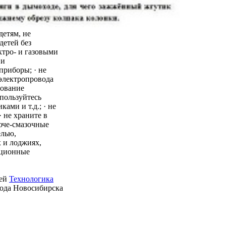
детям, не
детей без
ктро- и газовыми
 и
приборы; · не
 электропровода
зование
пользуйтесь
ми и т.д.; · не
 не храните в
юче-смазочные
елью,
 и лоджиях,
ационные
ией
Технологика
рода Новосибирска