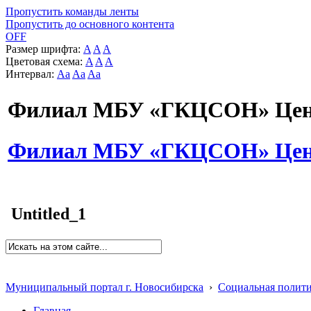
Пропустить команды ленты
Пропустить до основного контента
OFF
Размер шрифта:
A
A
A
Цветовая схема:
A
A
A
Интервал:
Aa
Aa
Aa
Филиал МБУ «ГКЦСОН» Цент
Филиал МБУ «ГКЦСОН» Цент
Untitled_1
Муниципальный портал г. Новосибирска
›
Социальная полит
Главная