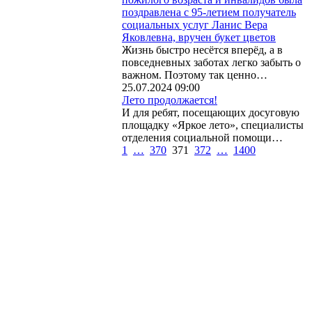
поздравлена с 95-летием получатель
социальных услуг Ланис Вера
Яковлевна, вручен букет цветов
Жизнь быстро несётся вперёд, а в
повседневных заботах легко забыть о
важном. Поэтому так ценно…
25.07.2024 09:00
Лето продолжается!
И для ребят, посещающих досуговую
площадку «Яркое лето», специалисты
отделения социальной помощи…
1
…
370
371
372
…
1400