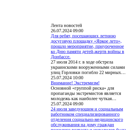
Лента новостей
26.07.2024 09:00
Для ребят, посещающих летнюю
досуговую площадку «Яркое лето»,
прошло мероприятие, приуроченное
ко Дню памяти детей-жертв войны в
Донбассе.
27 июля 2014 г. в ходе обстрела
украинскими вооруженными силами
улиц Горловки погибло 22 мирных…
25.07.2024 10:00
Внимание! Экстремизм!
Основной «группой риска» для
пропаганды экстремистов является
молодежь как наиболее чуткая…
25.07.2024 09:00
24 июля заведующим и социальным
работником специализированного
отделения социально-медицинского
обслуживания на дому граждан
пожилого возраста и инвалидов была