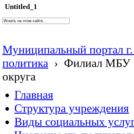
Untitled_1
Муниципальный портал г.
политика
›
Филиал МБУ 
округа
Главная
Структура учреждения
Виды социальных услу