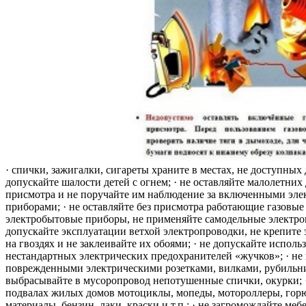
· спички, зажигалки, сигареты храните в местах, не доступных 
допускайте шалости детей с огнем; · не оставляйте малолетних 
присмотра и не поручайте им наблюдение за включенными эле
приборами; · не оставляйте без присмотра работающие газовые
электробытовые приборы, не применяйте самодельные электро
допускайте эксплуатации ветхой электропроводки, не крепите
на гвоздях и не заклеивайте их обоями; · не допускайте исполь
нестандартных электрических предохранителей «жучков»; · не 
поврежденными электрическими розетками, вилками, рубильника
выбрасывайте в мусоропровод непотушенные спички, окурки; ·
подвалах жилых домов мотоциклы, мопеды, мотороллеры, гор
материалы, бензин, лаки, краски и т.п.; · не загромождайте меб