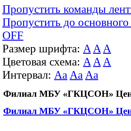
Пропустить команды лен
Пропустить до основного
OFF
Размер шрифта:
A
A
A
Цветовая схема:
A
A
A
Интервал:
Aa
Aa
Aa
Филиал МБУ «ГКЦСОН» Цент
Филиал МБУ «ГКЦСОН» Цент