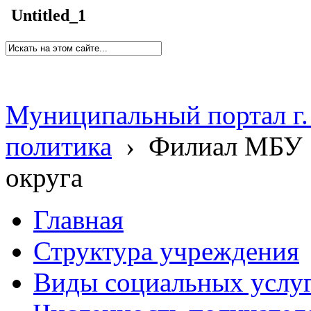
Untitled_1
Муниципальный портал г.
политика
›
Филиал МБУ 
округа
Главная
Структура учреждения
Виды социальных услу