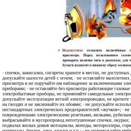
· спички, зажигалки, сигареты храните в местах, не доступных 
допускайте шалости детей с огнем; · не оставляйте малолетних 
присмотра и не поручайте им наблюдение за включенными эле
приборами; · не оставляйте без присмотра работающие газовые
электробытовые приборы, не применяйте самодельные электро
допускайте эксплуатации ветхой электропроводки, не крепите
на гвоздях и не заклеивайте их обоями; · не допускайте исполь
нестандартных электрических предохранителей «жучков»; · не 
поврежденными электрическими розетками, вилками, рубильника
выбрасывайте в мусоропровод непотушенные спички, окурки; ·
подвалах жилых домов мотоциклы, мопеды, мотороллеры, гор
материалы, бензин, лаки, краски и т.п.; · не загромождайте меб