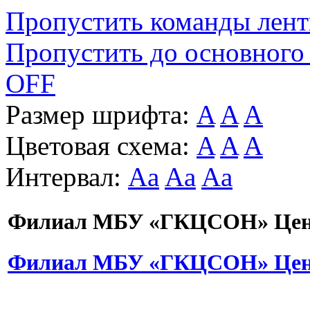
Пропустить команды лен
Пропустить до основного
OFF
Размер шрифта:
A
A
A
Цветовая схема:
A
A
A
Интервал:
Aa
Aa
Aa
Филиал МБУ «ГКЦСОН» Цент
Филиал МБУ «ГКЦСОН» Цент