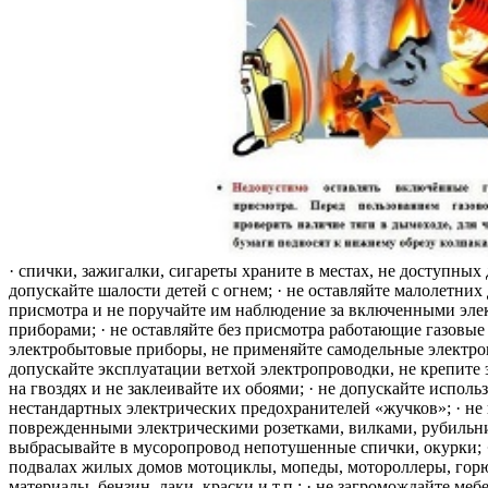
· спички, зажигалки, сигареты храните в местах, не доступных 
допускайте шалости детей с огнем; · не оставляйте малолетних 
присмотра и не поручайте им наблюдение за включенными эле
приборами; · не оставляйте без присмотра работающие газовые
электробытовые приборы, не применяйте самодельные электро
допускайте эксплуатации ветхой электропроводки, не крепите
на гвоздях и не заклеивайте их обоями; · не допускайте исполь
нестандартных электрических предохранителей «жучков»; · не 
поврежденными электрическими розетками, вилками, рубильника
выбрасывайте в мусоропровод непотушенные спички, окурки; ·
подвалах жилых домов мотоциклы, мопеды, мотороллеры, гор
материалы, бензин, лаки, краски и т.п.; · не загромождайте меб