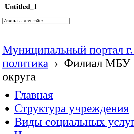
Untitled_1
Муниципальный портал г.
политика
›
Филиал МБУ 
округа
Главная
Структура учреждения
Виды социальных услу