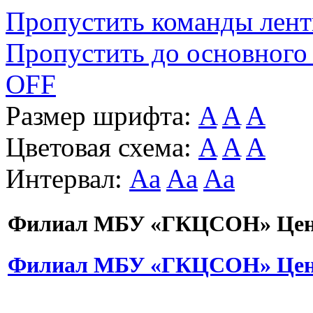
Пропустить команды лен
Пропустить до основного
OFF
Размер шрифта:
A
A
A
Цветовая схема:
A
A
A
Интервал:
Aa
Aa
Aa
Филиал МБУ «ГКЦСОН» Цент
Филиал МБУ «ГКЦСОН» Цент