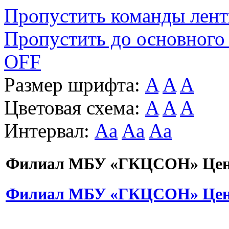
Пропустить команды лен
Пропустить до основного
OFF
Размер шрифта:
A
A
A
Цветовая схема:
A
A
A
Интервал:
Aa
Aa
Aa
Филиал МБУ «ГКЦСОН» Цент
Филиал МБУ «ГКЦСОН» Цент