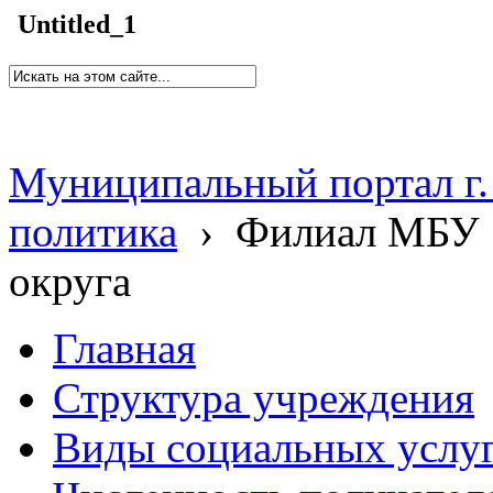
Untitled_1
Муниципальный портал г.
политика
›
Филиал МБУ 
округа
Главная
Структура учреждения
Виды социальных услу