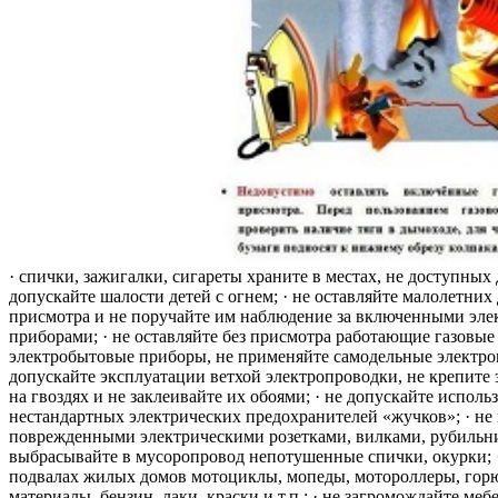
· спички, зажигалки, сигареты храните в местах, не доступных 
допускайте шалости детей с огнем; · не оставляйте малолетних 
присмотра и не поручайте им наблюдение за включенными эле
приборами; · не оставляйте без присмотра работающие газовые
электробытовые приборы, не применяйте самодельные электро
допускайте эксплуатации ветхой электропроводки, не крепите
на гвоздях и не заклеивайте их обоями; · не допускайте исполь
нестандартных электрических предохранителей «жучков»; · не 
поврежденными электрическими розетками, вилками, рубильника
выбрасывайте в мусоропровод непотушенные спички, окурки; ·
подвалах жилых домов мотоциклы, мопеды, мотороллеры, гор
материалы, бензин, лаки, краски и т.п.; · не загромождайте меб