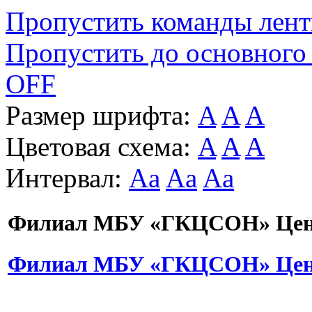
Пропустить команды лен
Пропустить до основного
OFF
Размер шрифта:
A
A
A
Цветовая схема:
A
A
A
Интервал:
Aa
Aa
Aa
Филиал МБУ «ГКЦСОН» Цент
Филиал МБУ «ГКЦСОН» Цент