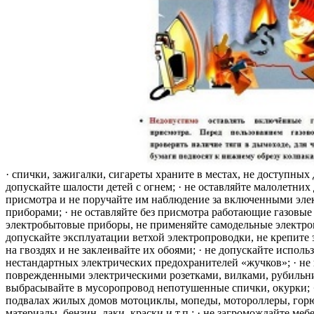
· спички, зажигалки, сигареты храните в местах, не доступных 
допускайте шалости детей с огнем; · не оставляйте малолетних 
присмотра и не поручайте им наблюдение за включенными эле
приборами; · не оставляйте без присмотра работающие газовые
электробытовые приборы, не применяйте самодельные электро
допускайте эксплуатации ветхой электропроводки, не крепите
на гвоздях и не заклеивайте их обоями; · не допускайте исполь
нестандартных электрических предохранителей «жучков»; · не 
поврежденными электрическими розетками, вилками, рубильника
выбрасывайте в мусоропровод непотушенные спички, окурки; ·
подвалах жилых домов мотоциклы, мопеды, мотороллеры, гор
материалы, бензин, лаки, краски и т.п.; · не загромождайте меб