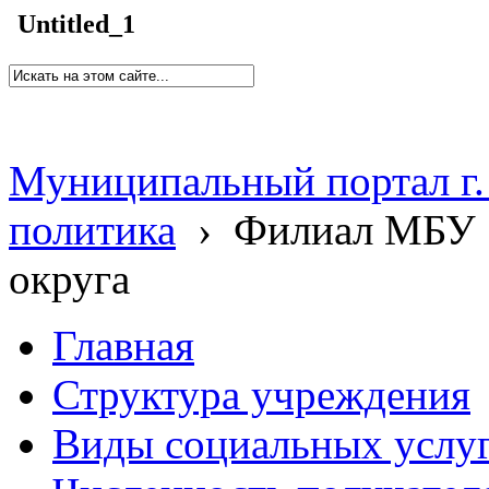
Untitled_1
Муниципальный портал г.
политика
›
Филиал МБУ 
округа
Главная
Структура учреждения
Виды социальных услу