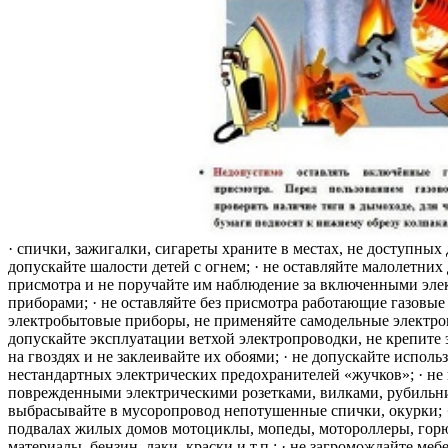
· спички, зажигалки, сигареты храните в местах, не доступных 
допускайте шалости детей с огнем; · не оставляйте малолетних 
присмотра и не поручайте им наблюдение за включенными эле
приборами; · не оставляйте без присмотра работающие газовые
электробытовые приборы, не применяйте самодельные электро
допускайте эксплуатации ветхой электропроводки, не крепите
на гвоздях и не заклеивайте их обоями; · не допускайте исполь
нестандартных электрических предохранителей «жучков»; · не 
поврежденными электрическими розетками, вилками, рубильника
выбрасывайте в мусоропровод непотушенные спички, окурки; ·
подвалах жилых домов мотоциклы, мопеды, мотороллеры, гор
материалы, бензин, лаки, краски и т.п.; · не загромождайте меб