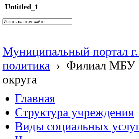
Untitled_1
Муниципальный портал г.
политика
›
Филиал МБУ 
округа
Главная
Структура учреждения
Виды социальных услу