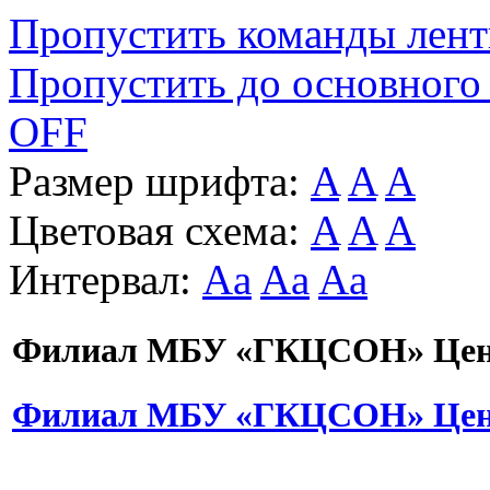
Пропустить команды лен
Пропустить до основного
OFF
Размер шрифта:
A
A
A
Цветовая схема:
A
A
A
Интервал:
Aa
Aa
Aa
Филиал МБУ «ГКЦСОН» Цент
Филиал МБУ «ГКЦСОН» Цент