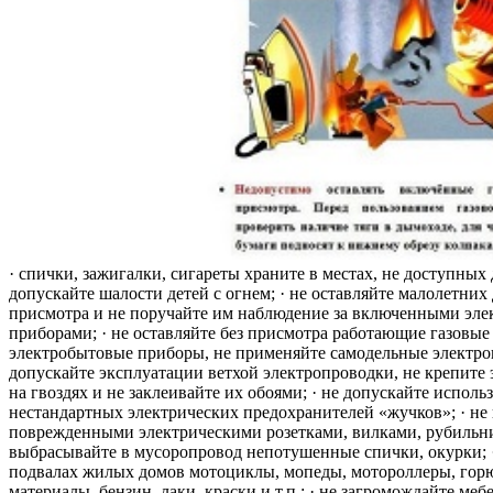
· спички, зажигалки, сигареты храните в местах, не доступных 
допускайте шалости детей с огнем; · не оставляйте малолетних 
присмотра и не поручайте им наблюдение за включенными эле
приборами; · не оставляйте без присмотра работающие газовые
электробытовые приборы, не применяйте самодельные электро
допускайте эксплуатации ветхой электропроводки, не крепите
на гвоздях и не заклеивайте их обоями; · не допускайте исполь
нестандартных электрических предохранителей «жучков»; · не 
поврежденными электрическими розетками, вилками, рубильника
выбрасывайте в мусоропровод непотушенные спички, окурки; ·
подвалах жилых домов мотоциклы, мопеды, мотороллеры, гор
материалы, бензин, лаки, краски и т.п.; · не загромождайте меб