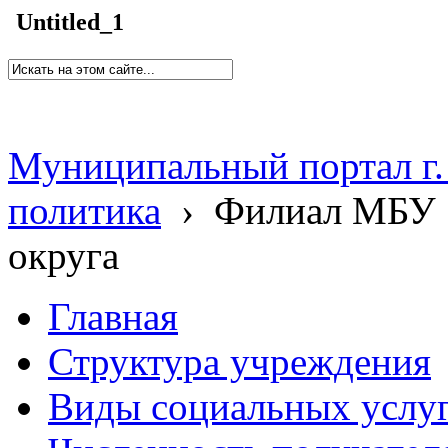
Untitled_1
Муниципальный портал г.
политика
›
Филиал МБУ 
округа
Главная
Структура учреждения
Виды социальных услу