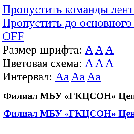
Пропустить команды лен
Пропустить до основного
OFF
Размер шрифта:
A
A
A
Цветовая схема:
A
A
A
Интервал:
Aa
Aa
Aa
Филиал МБУ «ГКЦСОН» Цент
Филиал МБУ «ГКЦСОН» Цент