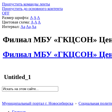
Пропустить команды ленты
Пропустить до основного контента
OFF
Размер шрифта:
A
A
A
Цветовая схема:
A
A
A
Интервал:
Aa
Aa
Aa
Филиал МБУ «ГКЦСОН» Цент
Филиал МБУ «ГКЦСОН» Цент
Untitled_1
Муниципальный портал г. Новосибирска
›
Социальная полит
Главная