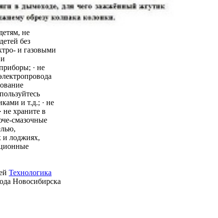
детям, не
детей без
ктро- и газовыми
 и
приборы; · не
 электропровода
зование
пользуйтесь
ми и т.д.; · не
 не храните в
юче-смазочные
елью,
 и лоджиях,
ационные
ией
Технологика
рода Новосибирска