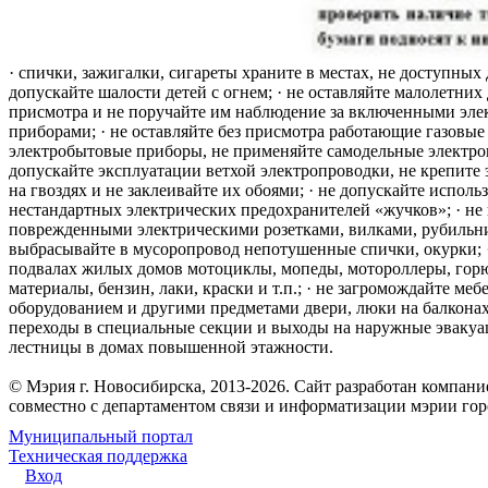
· спички, зажигалки, сигареты храните в местах, не доступных 
допускайте шалости детей с огнем; · не оставляйте малолетних 
присмотра и не поручайте им наблюдение за включенными эле
приборами; · не оставляйте без присмотра работающие газовые
электробытовые приборы, не применяйте самодельные электро
допускайте эксплуатации ветхой электропроводки, не крепите
на гвоздях и не заклеивайте их обоями; · не допускайте исполь
нестандартных электрических предохранителей «жучков»; · не 
поврежденными электрическими розетками, вилками, рубильника
выбрасывайте в мусоропровод непотушенные спички, окурки; ·
подвалах жилых домов мотоциклы, мопеды, мотороллеры, гор
материалы, бензин, лаки, краски и т.п.; · не загромождайте меб
оборудованием и другими предметами двери, люки на балконах
переходы в специальные секции и выходы на наружные эваку
лестницы в домах повышенной этажности.
© Мэрия г. Новосибирска, 2013-2026. Сайт разработан компан
совместно с департаментом связи и информатизации мэрии го
Муниципальный портал
Техническая поддержка
Вход