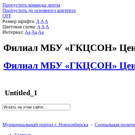
Пропустить команды ленты
Пропустить до основного контента
OFF
Размер шрифта:
A
A
A
Цветовая схема:
A
A
A
Интервал:
Aa
Aa
Aa
Филиал МБУ «ГКЦСОН» Цент
Филиал МБУ «ГКЦСОН» Цент
Untitled_1
Муниципальный портал г. Новосибирска
›
Социальная полит
Главная