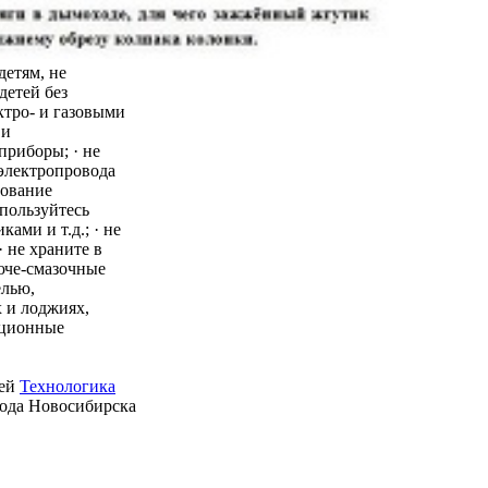
детям, не
детей без
ктро- и газовыми
 и
приборы; · не
 электропровода
зование
пользуйтесь
ми и т.д.; · не
 не храните в
юче-смазочные
елью,
 и лоджиях,
ационные
ией
Технологика
рода Новосибирска