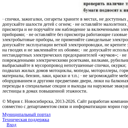
· спички, зажигалки, сигареты храните в местах, не доступных 
допускайте шалости детей с огнем; · не оставляйте малолетних 
присмотра и не поручайте им наблюдение за включенными эле
приборами; · не оставляйте без присмотра работающие газовые
электробытовые приборы, не применяйте самодельные электро
допускайте эксплуатации ветхой электропроводки, не крепите
на гвоздях и не заклеивайте их обоями; · не допускайте исполь
нестандартных электрических предохранителей «жучков»; · не 
поврежденными электрическими розетками, вилками, рубильника
выбрасывайте в мусоропровод непотушенные спички, окурки; ·
подвалах жилых домов мотоциклы, мопеды, мотороллеры, гор
материалы, бензин, лаки, краски и т.п.; · не загромождайте меб
оборудованием и другими предметами двери, люки на балконах
переходы в специальные секции и выходы на наружные эваку
лестницы в домах повышенной этажности.
© Мэрия г. Новосибирска, 2013-2026. Сайт разработан компан
совместно с департаментом связи и информатизации мэрии го
Муниципальный портал
Техническая поддержка
Вход