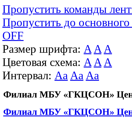
Пропустить команды лен
Пропустить до основного
OFF
Размер шрифта:
A
A
A
Цветовая схема:
A
A
A
Интервал:
Aa
Aa
Aa
Филиал МБУ «ГКЦСОН» Цент
Филиал МБУ «ГКЦСОН» Цент