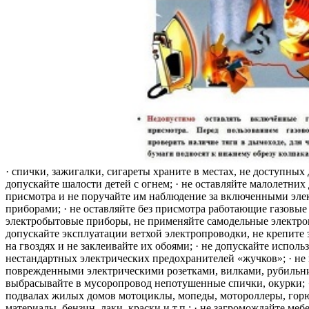
· спички, зажигалки, сигареты храните в местах, не доступных 
допускайте шалости детей с огнем; · не оставляйте малолетних 
присмотра и не поручайте им наблюдение за включенными эле
приборами; · не оставляйте без присмотра работающие газовые
электробытовые приборы, не применяйте самодельные электро
допускайте эксплуатации ветхой электропроводки, не крепите
на гвоздях и не заклеивайте их обоями; · не допускайте исполь
нестандартных электрических предохранителей «жучков»; · не 
поврежденными электрическими розетками, вилками, рубильника
выбрасывайте в мусоропровод непотушенные спички, окурки; ·
подвалах жилых домов мотоциклы, мопеды, мотороллеры, гор
материалы, бензин, лаки, краски и т.п.; · не загромождайте меб