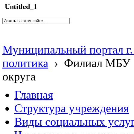
Untitled_1
Муниципальный портал г.
политика
›
Филиал МБУ 
округа
Главная
Структура учреждения
Виды социальных услу