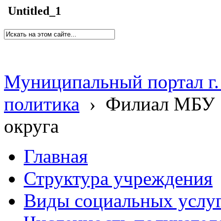
Untitled_1
Муниципальный портал г.
политика
›
Филиал МБУ 
округа
Главная
Структура учреждения
Виды социальных услу