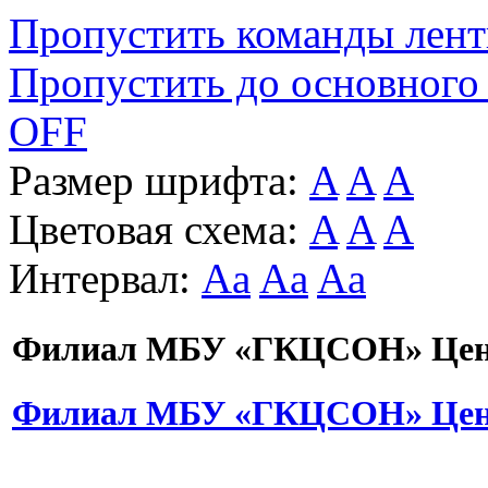
Пропустить команды лен
Пропустить до основного
OFF
Размер шрифта:
A
A
A
Цветовая схема:
A
A
A
Интервал:
Aa
Aa
Aa
Филиал МБУ «ГКЦСОН» Цент
Филиал МБУ «ГКЦСОН» Цент