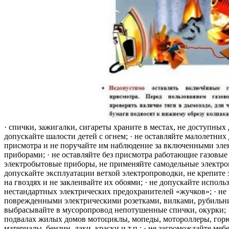
· спички, зажигалки, сигареты храните в местах, не доступных 
допускайте шалости детей с огнем; · не оставляйте малолетних 
присмотра и не поручайте им наблюдение за включенными эле
приборами; · не оставляйте без присмотра работающие газовые
электробытовые приборы, не применяйте самодельные электро
допускайте эксплуатации ветхой электропроводки, не крепите
на гвоздях и не заклеивайте их обоями; · не допускайте исполь
нестандартных электрических предохранителей «жучков»; · не 
поврежденными электрическими розетками, вилками, рубильника
выбрасывайте в мусоропровод непотушенные спички, окурки; ·
подвалах жилых домов мотоциклы, мопеды, мотороллеры, гор
материалы, бензин, лаки, краски и т.п.; · не загромождайте меб