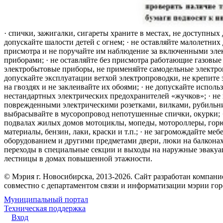
· спички, зажигалки, сигареты храните в местах, не доступных 
допускайте шалости детей с огнем; · не оставляйте малолетних 
присмотра и не поручайте им наблюдение за включенными эле
приборами; · не оставляйте без присмотра работающие газовые
электробытовые приборы, не применяйте самодельные электро
допускайте эксплуатации ветхой электропроводки, не крепите
на гвоздях и не заклеивайте их обоями; · не допускайте исполь
нестандартных электрических предохранителей «жучков»; · не 
поврежденными электрическими розетками, вилками, рубильника
выбрасывайте в мусоропровод непотушенные спички, окурки; ·
подвалах жилых домов мотоциклы, мопеды, мотороллеры, гор
материалы, бензин, лаки, краски и т.п.; · не загромождайте меб
оборудованием и другими предметами двери, люки на балконах
переходы в специальные секции и выходы на наружные эваку
лестницы в домах повышенной этажности.
© Мэрия г. Новосибирска, 2013-2026. Сайт разработан компан
совместно с департаментом связи и информатизации мэрии го
Муниципальный портал
Техническая поддержка
Вход