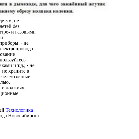
детям, не
детей без
ктро- и газовыми
 и
приборы; · не
 электропровода
зование
пользуйтесь
ми и т.д.; · не
 не храните в
юче-смазочные
елью,
 и лоджиях,
ационные
ией
Технологика
рода Новосибирска