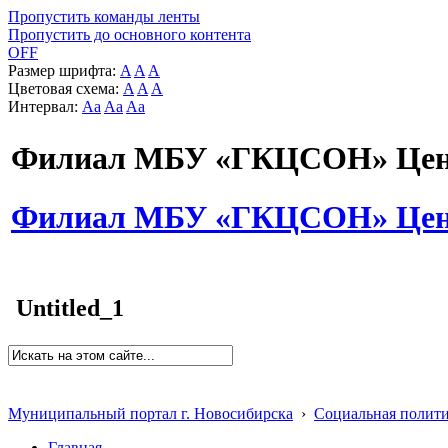
Пропустить команды ленты
Пропустить до основного контента
OFF
Размер шрифта:
A
A
A
Цветовая схема:
A
A
A
Интервал:
Aa
Aa
Aa
Филиал МБУ «ГКЦСОН» Цент
Филиал МБУ «ГКЦСОН» Цент
Untitled_1
Муниципальный портал г. Новосибирска
›
Социальная полит
Главная