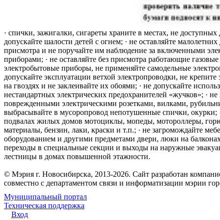
· спички, зажигалки, сигареты храните в местах, не доступных 
допускайте шалости детей с огнем; · не оставляйте малолетних 
присмотра и не поручайте им наблюдение за включенными эле
приборами; · не оставляйте без присмотра работающие газовые
электробытовые приборы, не применяйте самодельные электро
допускайте эксплуатации ветхой электропроводки, не крепите
на гвоздях и не заклеивайте их обоями; · не допускайте исполь
нестандартных электрических предохранителей «жучков»; · не 
поврежденными электрическими розетками, вилками, рубильника
выбрасывайте в мусоропровод непотушенные спички, окурки; ·
подвалах жилых домов мотоциклы, мопеды, мотороллеры, гор
материалы, бензин, лаки, краски и т.п.; · не загромождайте меб
оборудованием и другими предметами двери, люки на балконах
переходы в специальные секции и выходы на наружные эваку
лестницы в домах повышенной этажности.
© Мэрия г. Новосибирска, 2013-2026. Сайт разработан компан
совместно с департаментом связи и информатизации мэрии го
Муниципальный портал
Техническая поддержка
Вход