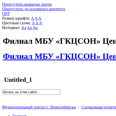
Пропустить команды ленты
Пропустить до основного контента
OFF
Размер шрифта:
A
A
A
Цветовая схема:
A
A
A
Интервал:
Aa
Aa
Aa
Филиал МБУ «ГКЦСОН» Цент
Филиал МБУ «ГКЦСОН» Цент
Untitled_1
Муниципальный портал г. Новосибирска
›
Социальная полит
Главная