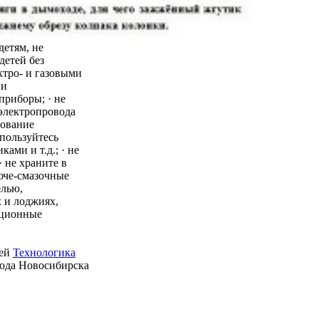
детям, не
детей без
ктро- и газовыми
 и
приборы; · не
 электропровода
зование
пользуйтесь
ми и т.д.; · не
 не храните в
юче-смазочные
елью,
 и лоджиях,
ационные
ией
Технологика
рода Новосибирска