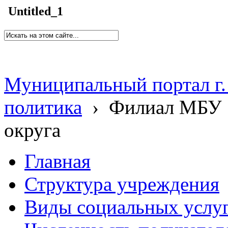
Untitled_1
Муниципальный портал г.
политика
›
Филиал МБУ 
округа
Главная
Структура учреждения
Виды социальных услу