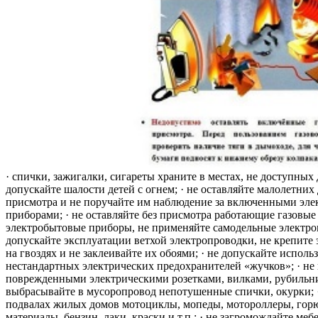
· спички, зажигалки, сигареты храните в местах, не доступных 
допускайте шалости детей с огнем; · не оставляйте малолетних 
присмотра и не поручайте им наблюдение за включенными эле
приборами; · не оставляйте без присмотра работающие газовые
электробытовые приборы, не применяйте самодельные электро
допускайте эксплуатации ветхой электропроводки, не крепите
на гвоздях и не заклеивайте их обоями; · не допускайте исполь
нестандартных электрических предохранителей «жучков»; · не 
поврежденными электрическими розетками, вилками, рубильника
выбрасывайте в мусоропровод непотушенные спички, окурки; ·
подвалах жилых домов мотоциклы, мопеды, мотороллеры, гор
материалы, бензин, лаки, краски и т.п.; · не загромождайте меб