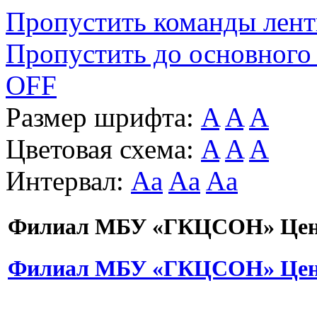
Пропустить команды лен
Пропустить до основного
OFF
Размер шрифта:
A
A
A
Цветовая схема:
A
A
A
Интервал:
Aa
Aa
Aa
Филиал МБУ «ГКЦСОН» Цент
Филиал МБУ «ГКЦСОН» Цент