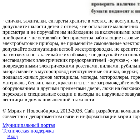
· спички, зажигалки, сигареты храните в местах, не доступных 
допускайте шалости детей с огнем; · не оставляйте малолетних 
присмотра и не поручайте им наблюдение за включенными эле
приборами; · не оставляйте без присмотра работающие газовые
электробытовые приборы, не применяйте самодельные электро
допускайте эксплуатации ветхой электропроводки, не крепите
на гвоздях и не заклеивайте их обоями; · не допускайте исполь
нестандартных электрических предохранителей «жучков»; · не 
поврежденными электрическими розетками, вилками, рубильника
выбрасывайте в мусоропровод непотушенные спички, окурки; ·
подвалах жилых домов мотоциклы, мопеды, мотороллеры, гор
материалы, бензин, лаки, краски и т.п.; · не загромождайте меб
оборудованием и другими предметами двери, люки на балконах
переходы в специальные секции и выходы на наружные эваку
лестницы в домах повышенной этажности.
© Мэрия г. Новосибирска, 2013-2026. Сайт разработан компан
совместно с департаментом связи и информатизации мэрии го
Муниципальный портал
Техническая поддержка
Вход