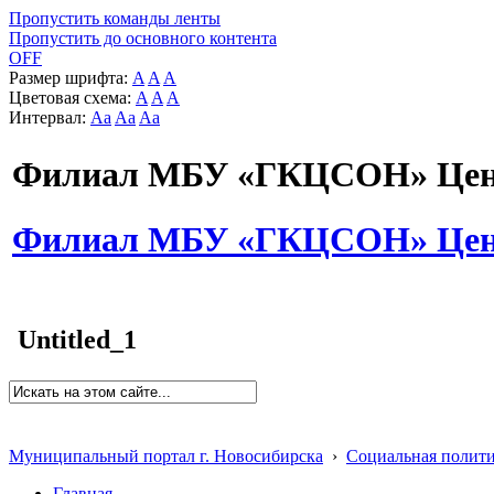
Пропустить команды ленты
Пропустить до основного контента
OFF
Размер шрифта:
A
A
A
Цветовая схема:
A
A
A
Интервал:
Aa
Aa
Aa
Филиал МБУ «ГКЦСОН» Цент
Филиал МБУ «ГКЦСОН» Цент
Untitled_1
Муниципальный портал г. Новосибирска
›
Социальная полит
Главная