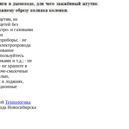
детям, не
детей без
ктро- и газовыми
 и
приборы; · не
 электропровода
зование
пользуйтесь
ми и т.д.; · не
 не храните в
юче-смазочные
елью,
 и лоджиях,
ационные
ией
Технологика
рода Новосибирска