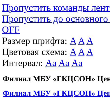
Пропустить команды лен
Пропустить до основного
OFF
Размер шрифта:
A
A
A
Цветовая схема:
A
A
A
Интервал:
Aa
Aa
Aa
Филиал МБУ «ГКЦСОН» Цент
Филиал МБУ «ГКЦСОН» Цент