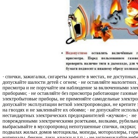
· спички, зажигалки, сигареты храните в местах, не доступных 
допускайте шалости детей с огнем; · не оставляйте малолетних 
присмотра и не поручайте им наблюдение за включенными эле
приборами; · не оставляйте без присмотра работающие газовые
электробытовые приборы, не применяйте самодельные электро
допускайте эксплуатации ветхой электропроводки, не крепите
на гвоздях и не заклеивайте их обоями; · не допускайте исполь
нестандартных электрических предохранителей «жучков»; · не 
поврежденными электрическими розетками, вилками, рубильника
выбрасывайте в мусоропровод непотушенные спички, окурки; ·
подвалах жилых домов мотоциклы, мопеды, мотороллеры, гор
материалы, бензин, лаки, краски и т.п.; · не загромождайте меб