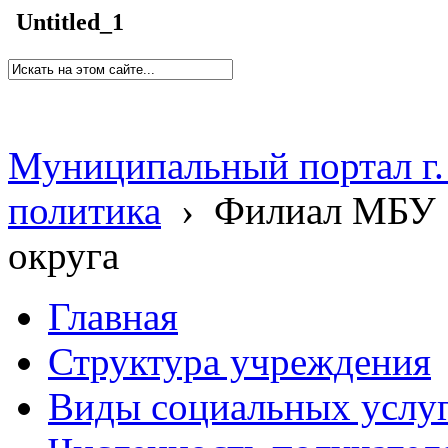
Untitled_1
Муниципальный портал г.
политика
›
Филиал МБУ 
округа
Главная
Структура учреждения
Виды социальных услу