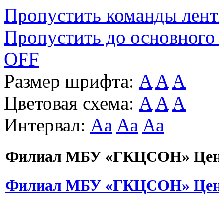
Пропустить команды лен
Пропустить до основного
OFF
Размер шрифта:
A
A
A
Цветовая схема:
A
A
A
Интервал:
Aa
Aa
Aa
Филиал МБУ «ГКЦСОН» Цент
Филиал МБУ «ГКЦСОН» Цент