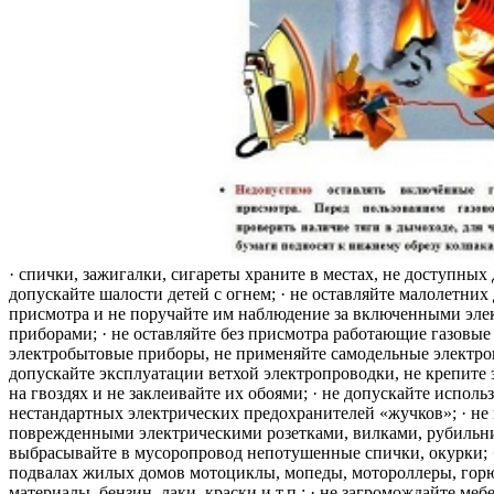
· спички, зажигалки, сигареты храните в местах, не доступных 
допускайте шалости детей с огнем; · не оставляйте малолетних 
присмотра и не поручайте им наблюдение за включенными эле
приборами; · не оставляйте без присмотра работающие газовые
электробытовые приборы, не применяйте самодельные электро
допускайте эксплуатации ветхой электропроводки, не крепите
на гвоздях и не заклеивайте их обоями; · не допускайте исполь
нестандартных электрических предохранителей «жучков»; · не 
поврежденными электрическими розетками, вилками, рубильника
выбрасывайте в мусоропровод непотушенные спички, окурки; ·
подвалах жилых домов мотоциклы, мопеды, мотороллеры, гор
материалы, бензин, лаки, краски и т.п.; · не загромождайте меб