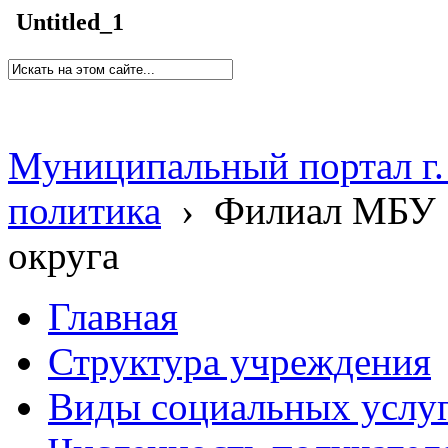
Untitled_1
Муниципальный портал г.
политика
›
Филиал МБУ 
округа
Главная
Структура учреждения
Виды социальных услу