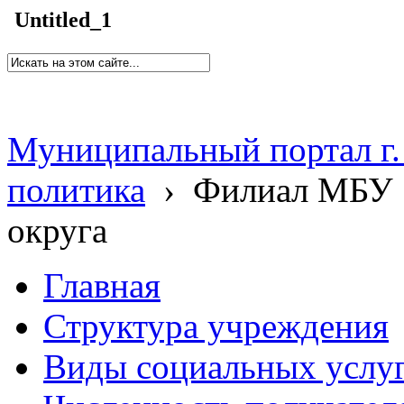
Untitled_1
Муниципальный портал г.
политика
›
Филиал МБУ 
округа
Главная
Структура учреждения
Виды социальных услу