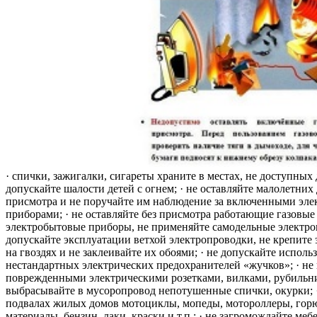
· спички, зажигалки, сигареты храните в местах, не доступных 
допускайте шалости детей с огнем; · не оставляйте малолетних 
присмотра и не поручайте им наблюдение за включенными эле
приборами; · не оставляйте без присмотра работающие газовые
электробытовые приборы, не применяйте самодельные электро
допускайте эксплуатации ветхой электропроводки, не крепите
на гвоздях и не заклеивайте их обоями; · не допускайте исполь
нестандартных электрических предохранителей «жучков»; · не 
поврежденными электрическими розетками, вилками, рубильника
выбрасывайте в мусоропровод непотушенные спички, окурки; ·
подвалах жилых домов мотоциклы, мопеды, мотороллеры, гор
материалы, бензин, лаки, краски и т.п.; · не загромождайте меб