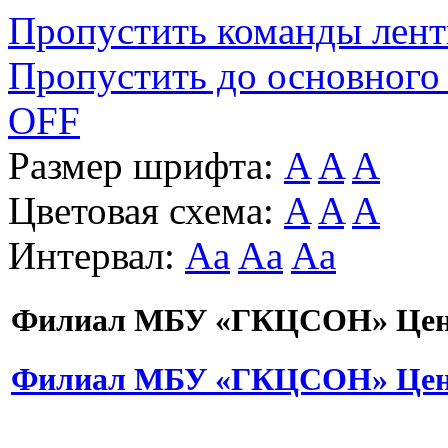
Пропустить команды лен
Пропустить до основного
OFF
Размер шрифта:
A
A
A
Цветовая схема:
A
A
A
Интервал:
Aa
Aa
Aa
Филиал МБУ «ГКЦСОН» Цент
Филиал МБУ «ГКЦСОН» Цент