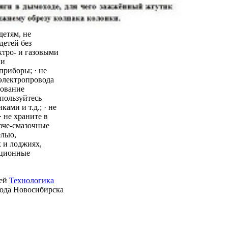
детям, не
детей без
ктро- и газовыми
 и
приборы; · не
 электропровода
зование
пользуйтесь
ми и т.д.; · не
 не храните в
юче-смазочные
елью,
 и лоджиях,
ационные
ией
Технологика
рода Новосибирска