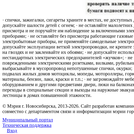
· спички, зажигалки, сигареты храните в местах, не доступных 
допускайте шалости детей с огнем; · не оставляйте малолетних 
присмотра и не поручайте им наблюдение за включенными эле
приборами; · не оставляйте без присмотра работающие газовые
электробытовые приборы, не применяйте самодельные электро
допускайте эксплуатации ветхой электропроводки, не крепите
на гвоздях и не заклеивайте их обоями; · не допускайте исполь
нестандартных электрических предохранителей «жучков»; · не 
поврежденными электрическими розетками, вилками, рубильника
выбрасывайте в мусоропровод непотушенные спички, окурки; ·
подвалах жилых домов мотоциклы, мопеды, мотороллеры, гор
материалы, бензин, лаки, краски и т.п.; · не загромождайте меб
оборудованием и другими предметами двери, люки на балконах
переходы в специальные секции и выходы на наружные эваку
лестницы в домах повышенной этажности.
© Мэрия г. Новосибирска, 2013-2026. Сайт разработан компан
совместно с департаментом связи и информатизации мэрии го
Муниципальный портал
Техническая поддержка
Вход