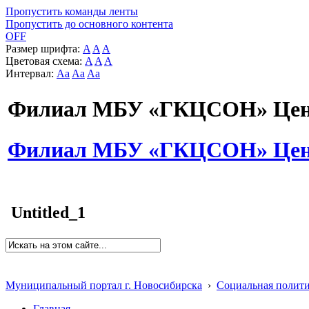
Пропустить команды ленты
Пропустить до основного контента
OFF
Размер шрифта:
A
A
A
Цветовая схема:
A
A
A
Интервал:
Aa
Aa
Aa
Филиал МБУ «ГКЦСОН» Цент
Филиал МБУ «ГКЦСОН» Цент
Untitled_1
Муниципальный портал г. Новосибирска
›
Социальная полит
Главная