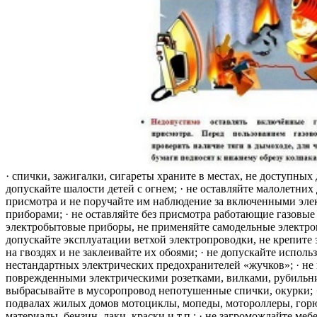
· спички, зажигалки, сигареты храните в местах, не доступных 
допускайте шалости детей с огнем; · не оставляйте малолетних 
присмотра и не поручайте им наблюдение за включенными эле
приборами; · не оставляйте без присмотра работающие газовые
электробытовые приборы, не применяйте самодельные электро
допускайте эксплуатации ветхой электропроводки, не крепите
на гвоздях и не заклеивайте их обоями; · не допускайте исполь
нестандартных электрических предохранителей «жучков»; · не 
поврежденными электрическими розетками, вилками, рубильника
выбрасывайте в мусоропровод непотушенные спички, окурки; ·
подвалах жилых домов мотоциклы, мопеды, мотороллеры, гор
материалы, бензин, лаки, краски и т.п.; · не загромождайте меб