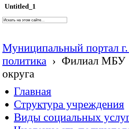
Untitled_1
Муниципальный портал г.
политика
›
Филиал МБУ 
округа
Главная
Структура учреждения
Виды социальных услу