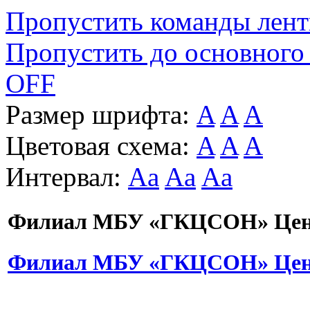
Пропустить команды лен
Пропустить до основного
OFF
Размер шрифта:
A
A
A
Цветовая схема:
A
A
A
Интервал:
Aa
Aa
Aa
Филиал МБУ «ГКЦСОН» Цент
Филиал МБУ «ГКЦСОН» Цент