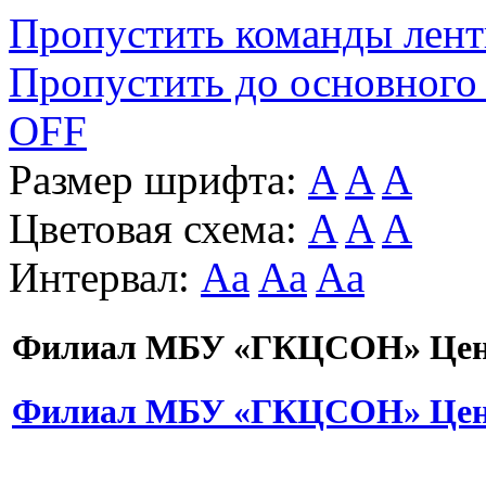
Пропустить команды лен
Пропустить до основного
OFF
Размер шрифта:
A
A
A
Цветовая схема:
A
A
A
Интервал:
Aa
Aa
Aa
Филиал МБУ «ГКЦСОН» Цент
Филиал МБУ «ГКЦСОН» Цент