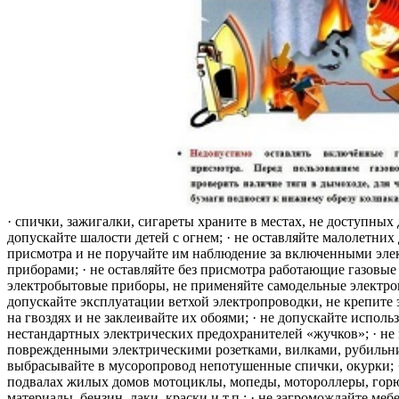
· спички, зажигалки, сигареты храните в местах, не доступных 
допускайте шалости детей с огнем; · не оставляйте малолетних 
присмотра и не поручайте им наблюдение за включенными эле
приборами; · не оставляйте без присмотра работающие газовые
электробытовые приборы, не применяйте самодельные электро
допускайте эксплуатации ветхой электропроводки, не крепите
на гвоздях и не заклеивайте их обоями; · не допускайте исполь
нестандартных электрических предохранителей «жучков»; · не 
поврежденными электрическими розетками, вилками, рубильника
выбрасывайте в мусоропровод непотушенные спички, окурки; ·
подвалах жилых домов мотоциклы, мопеды, мотороллеры, гор
материалы, бензин, лаки, краски и т.п.; · не загромождайте меб