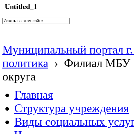
Untitled_1
Муниципальный портал г.
политика
›
Филиал МБУ 
округа
Главная
Структура учреждения
Виды социальных услу