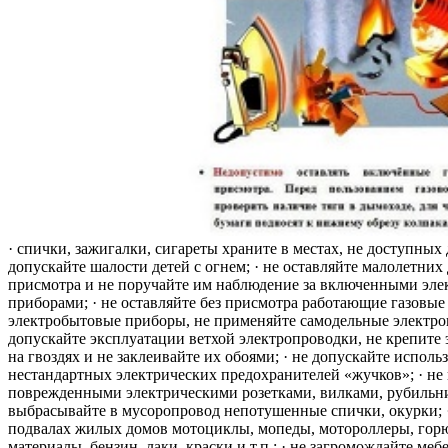
· спички, зажигалки, сигареты храните в местах, не доступных 
допускайте шалости детей с огнем; · не оставляйте малолетних 
присмотра и не поручайте им наблюдение за включенными эле
приборами; · не оставляйте без присмотра работающие газовые
электробытовые приборы, не применяйте самодельные электро
допускайте эксплуатации ветхой электропроводки, не крепите
на гвоздях и не заклеивайте их обоями; · не допускайте исполь
нестандартных электрических предохранителей «жучков»; · не 
поврежденными электрическими розетками, вилками, рубильника
выбрасывайте в мусоропровод непотушенные спички, окурки; ·
подвалах жилых домов мотоциклы, мопеды, мотороллеры, гор
материалы, бензин, лаки, краски и т.п.; · не загромождайте меб