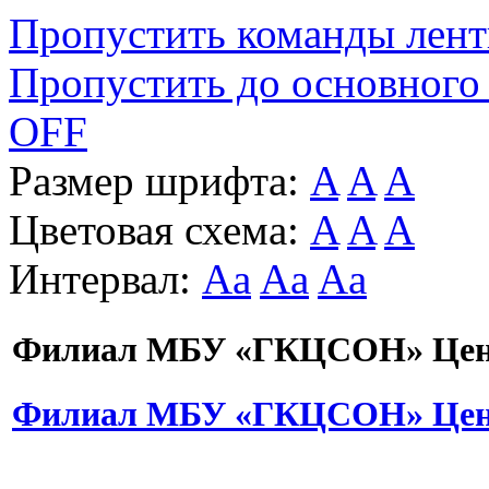
Пропустить команды лен
Пропустить до основного
OFF
Размер шрифта:
A
A
A
Цветовая схема:
A
A
A
Интервал:
Aa
Aa
Aa
Филиал МБУ «ГКЦСОН» Цент
Филиал МБУ «ГКЦСОН» Цент