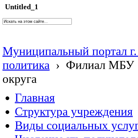
Untitled_1
Муниципальный портал г.
политика
›
Филиал МБУ 
округа
Главная
Структура учреждения
Виды социальных услу