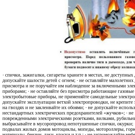
· спички, зажигалки, сигареты храните в местах, не доступных 
допускайте шалости детей с огнем; · не оставляйте малолетних 
присмотра и не поручайте им наблюдение за включенными эле
приборами; · не оставляйте без присмотра работающие газовые
электробытовые приборы, не применяйте самодельные электро
допускайте эксплуатации ветхой электропроводки, не крепите
на гвоздях и не заклеивайте их обоями; · не допускайте исполь
нестандартных электрических предохранителей «жучков»; · не 
поврежденными электрическими розетками, вилками, рубильника
выбрасывайте в мусоропровод непотушенные спички, окурки; ·
подвалах жилых домов мотоциклы, мопеды, мотороллеры, гор
материалы, бензин, лаки, краски и т.п.; · не загромождайте меб