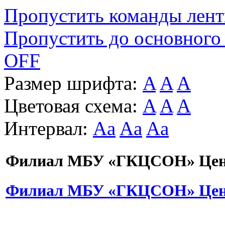
Пропустить команды лен
Пропустить до основного
OFF
Размер шрифта:
A
A
A
Цветовая схема:
A
A
A
Интервал:
Aa
Aa
Aa
Филиал МБУ «ГКЦСОН» Цент
Филиал МБУ «ГКЦСОН» Цент