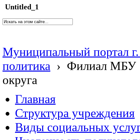
Untitled_1
Муниципальный портал г.
политика
›
Филиал МБУ 
округа
Главная
Структура учреждения
Виды социальных услу