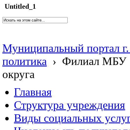
Untitled_1
Муниципальный портал г.
политика
›
Филиал МБУ 
округа
Главная
Структура учреждения
Виды социальных услу