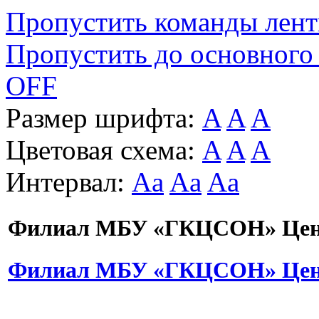
Пропустить команды лен
Пропустить до основного
OFF
Размер шрифта:
A
A
A
Цветовая схема:
A
A
A
Интервал:
Aa
Aa
Aa
Филиал МБУ «ГКЦСОН» Цент
Филиал МБУ «ГКЦСОН» Цент