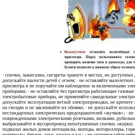
· спички, зажигалки, сигареты храните в местах, не доступных 
допускайте шалости детей с огнем; · не оставляйте малолетних 
присмотра и не поручайте им наблюдение за включенными эле
приборами; · не оставляйте без присмотра работающие газовые
электробытовые приборы, не применяйте самодельные электро
допускайте эксплуатации ветхой электропроводки, не крепите
на гвоздях и не заклеивайте их обоями; · не допускайте исполь
нестандартных электрических предохранителей «жучков»; · не 
поврежденными электрическими розетками, вилками, рубильника
выбрасывайте в мусоропровод непотушенные спички, окурки; ·
подвалах жилых домов мотоциклы, мопеды, мотороллеры, гор
материалы, бензин, лаки, краски и т.п.; · не загромождайте меб