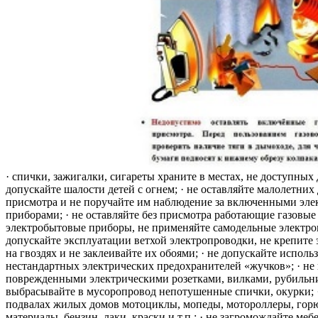
· спички, зажигалки, сигареты храните в местах, не доступных 
допускайте шалости детей с огнем; · не оставляйте малолетних 
присмотра и не поручайте им наблюдение за включенными эле
приборами; · не оставляйте без присмотра работающие газовые
электробытовые приборы, не применяйте самодельные электро
допускайте эксплуатации ветхой электропроводки, не крепите
на гвоздях и не заклеивайте их обоями; · не допускайте исполь
нестандартных электрических предохранителей «жучков»; · не 
поврежденными электрическими розетками, вилками, рубильника
выбрасывайте в мусоропровод непотушенные спички, окурки; ·
подвалах жилых домов мотоциклы, мопеды, мотороллеры, гор
материалы, бензин, лаки, краски и т.п.; · не загромождайте меб