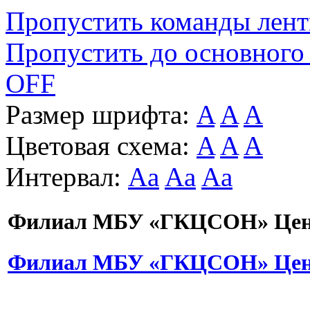
Пропустить команды лен
Пропустить до основного
OFF
Размер шрифта:
A
A
A
Цветовая схема:
A
A
A
Интервал:
Aa
Aa
Aa
Филиал МБУ «ГКЦСОН» Цент
Филиал МБУ «ГКЦСОН» Цент