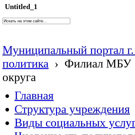
Untitled_1
Муниципальный портал г.
политика
›
Филиал МБУ 
округа
Главная
Структура учреждения
Виды социальных услу