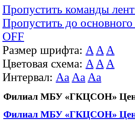
Пропустить команды лен
Пропустить до основного
OFF
Размер шрифта:
A
A
A
Цветовая схема:
A
A
A
Интервал:
Aa
Aa
Aa
Филиал МБУ «ГКЦСОН» Цент
Филиал МБУ «ГКЦСОН» Цент