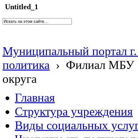
Untitled_1
Муниципальный портал г.
политика
›
Филиал МБУ 
округа
Главная
Структура учреждения
Виды социальных услу