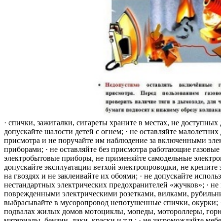
· спички, зажигалки, сигареты храните в местах, не доступных 
допускайте шалости детей с огнем; · не оставляйте малолетних 
присмотра и не поручайте им наблюдение за включенными эле
приборами; · не оставляйте без присмотра работающие газовые
электробытовые приборы, не применяйте самодельные электро
допускайте эксплуатации ветхой электропроводки, не крепите
на гвоздях и не заклеивайте их обоями; · не допускайте исполь
нестандартных электрических предохранителей «жучков»; · не 
поврежденными электрическими розетками, вилками, рубильника
выбрасывайте в мусоропровод непотушенные спички, окурки; ·
подвалах жилых домов мотоциклы, мопеды, мотороллеры, гор
материалы, бензин, лаки, краски и т.п.; · не загромождайте меб