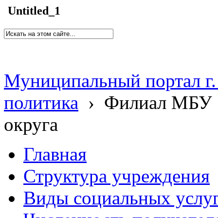
Untitled_1
Муниципальный портал г.
политика
›
Филиал МБУ 
округа
Главная
Структура учреждения
Виды социальных услу