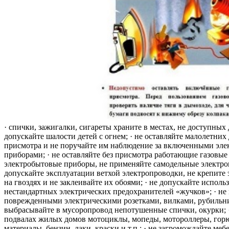
· спички, зажигалки, сигареты храните в местах, не доступных 
допускайте шалости детей с огнем; · не оставляйте малолетних 
присмотра и не поручайте им наблюдение за включенными эле
приборами; · не оставляйте без присмотра работающие газовые
электробытовые приборы, не применяйте самодельные электро
допускайте эксплуатации ветхой электропроводки, не крепите
на гвоздях и не заклеивайте их обоями; · не допускайте исполь
нестандартных электрических предохранителей «жучков»; · не 
поврежденными электрическими розетками, вилками, рубильника
выбрасывайте в мусоропровод непотушенные спички, окурки; ·
подвалах жилых домов мотоциклы, мопеды, мотороллеры, гор
материалы, бензин, лаки, краски и т.п.; · не загромождайте меб