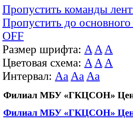
Пропустить команды лен
Пропустить до основного
OFF
Размер шрифта:
A
A
A
Цветовая схема:
A
A
A
Интервал:
Aa
Aa
Aa
Филиал МБУ «ГКЦСОН» Цент
Филиал МБУ «ГКЦСОН» Цент