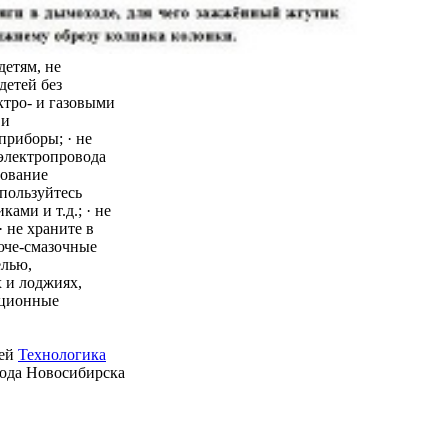
детям, не
детей без
ктро- и газовыми
 и
приборы; · не
 электропровода
зование
пользуйтесь
ми и т.д.; · не
 не храните в
юче-смазочные
елью,
 и лоджиях,
ационные
ией
Технологика
рода Новосибирска