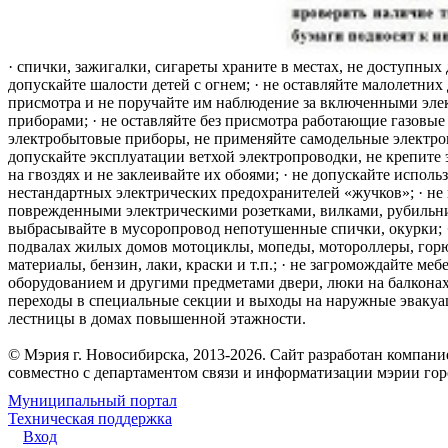
· спички, зажигалки, сигареты храните в местах, не доступных 
допускайте шалости детей с огнем; · не оставляйте малолетних 
присмотра и не поручайте им наблюдение за включенными эле
приборами; · не оставляйте без присмотра работающие газовые
электробытовые приборы, не применяйте самодельные электро
допускайте эксплуатации ветхой электропроводки, не крепите
на гвоздях и не заклеивайте их обоями; · не допускайте исполь
нестандартных электрических предохранителей «жучков»; · не 
поврежденными электрическими розетками, вилками, рубильника
выбрасывайте в мусоропровод непотушенные спички, окурки; ·
подвалах жилых домов мотоциклы, мопеды, мотороллеры, гор
материалы, бензин, лаки, краски и т.п.; · не загромождайте меб
оборудованием и другими предметами двери, люки на балконах
переходы в специальные секции и выходы на наружные эваку
лестницы в домах повышенной этажности.
© Мэрия г. Новосибирска, 2013-2026. Сайт разработан компан
совместно с департаментом связи и информатизации мэрии го
Муниципальный портал
Техническая поддержка
Вход