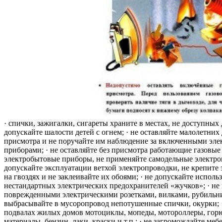
· спички, зажигалки, сигареты храните в местах, не доступных 
допускайте шалости детей с огнем; · не оставляйте малолетних 
присмотра и не поручайте им наблюдение за включенными эле
приборами; · не оставляйте без присмотра работающие газовые
электробытовые приборы, не применяйте самодельные электро
допускайте эксплуатации ветхой электропроводки, не крепите
на гвоздях и не заклеивайте их обоями; · не допускайте исполь
нестандартных электрических предохранителей «жучков»; · не 
поврежденными электрическими розетками, вилками, рубильника
выбрасывайте в мусоропровод непотушенные спички, окурки; ·
подвалах жилых домов мотоциклы, мопеды, мотороллеры, гор
материалы, бензин, лаки, краски и т.п.; · не загромождайте меб