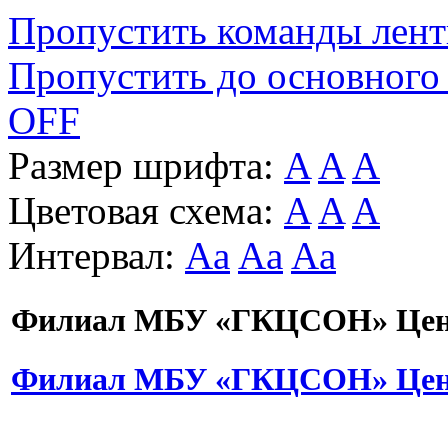
Пропустить команды лен
Пропустить до основного
OFF
Размер шрифта:
A
A
A
Цветовая схема:
A
A
A
Интервал:
Aa
Aa
Aa
Филиал МБУ «ГКЦСОН» Цент
Филиал МБУ «ГКЦСОН» Цент