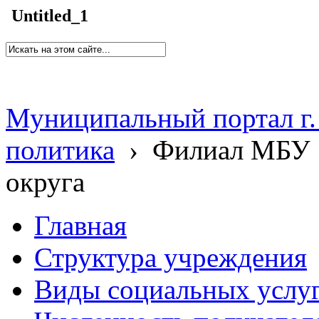
Untitled_1
Муниципальный портал г.
политика
›
Филиал МБУ 
округа
Главная
Структура учреждения
Виды социальных услу