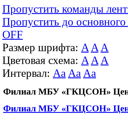
Пропустить команды лен
Пропустить до основного
OFF
Размер шрифта:
A
A
A
Цветовая схема:
A
A
A
Интервал:
Aa
Aa
Aa
Филиал МБУ «ГКЦСОН» Цент
Филиал МБУ «ГКЦСОН» Цент