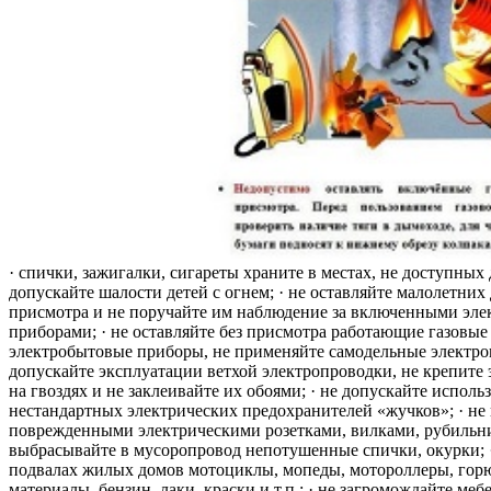
· спички, зажигалки, сигареты храните в местах, не доступных 
допускайте шалости детей с огнем; · не оставляйте малолетних 
присмотра и не поручайте им наблюдение за включенными эле
приборами; · не оставляйте без присмотра работающие газовые
электробытовые приборы, не применяйте самодельные электро
допускайте эксплуатации ветхой электропроводки, не крепите
на гвоздях и не заклеивайте их обоями; · не допускайте исполь
нестандартных электрических предохранителей «жучков»; · не 
поврежденными электрическими розетками, вилками, рубильника
выбрасывайте в мусоропровод непотушенные спички, окурки; ·
подвалах жилых домов мотоциклы, мопеды, мотороллеры, гор
материалы, бензин, лаки, краски и т.п.; · не загромождайте меб