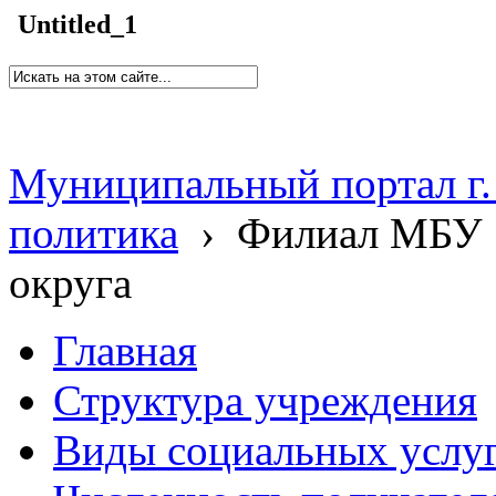
Untitled_1
Муниципальный портал г.
политика
›
Филиал МБУ 
округа
Главная
Структура учреждения
Виды социальных услу