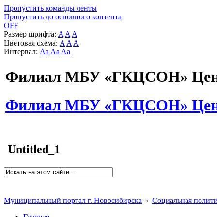
Пропустить команды ленты
Пропустить до основного контента
OFF
Размер шрифта:
A
A
A
Цветовая схема:
A
A
A
Интервал:
Aa
Aa
Aa
Филиал МБУ «ГКЦСОН» Цент
Филиал МБУ «ГКЦСОН» Цент
Untitled_1
Муниципальный портал г. Новосибирска
›
Социальная полит
Главная