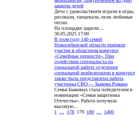
мероприятие, приуроченное ко Дню
защиты детей
Дети с удовольствием играли в игры,
рисовали, танцевали, пели любимые
песни.
На площадке царили…
30.05.2025 17:00
В этом году 140 семей
Новосибирской области приняли
участие в областном конкурсе
«Семейные ценности». При
содействии специалиста по
социальной работе отделения
социальной реабилитации в конкурсе
также была представлена работа
участника СВО — Быкова Романа
Семья Быковых стала победителем в
номинации «Семья защитника
Отечества». Работа получила
высокую…
1
…
178
179
180
…
1400