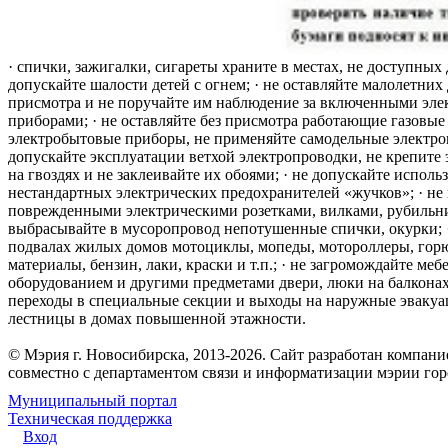
· спички, зажигалки, сигареты храните в местах, не доступных 
допускайте шалости детей с огнем; · не оставляйте малолетних 
присмотра и не поручайте им наблюдение за включенными эле
приборами; · не оставляйте без присмотра работающие газовые
электробытовые приборы, не применяйте самодельные электро
допускайте эксплуатации ветхой электропроводки, не крепите
на гвоздях и не заклеивайте их обоями; · не допускайте исполь
нестандартных электрических предохранителей «жучков»; · не 
поврежденными электрическими розетками, вилками, рубильника
выбрасывайте в мусоропровод непотушенные спички, окурки; ·
подвалах жилых домов мотоциклы, мопеды, мотороллеры, гор
материалы, бензин, лаки, краски и т.п.; · не загромождайте меб
оборудованием и другими предметами двери, люки на балконах
переходы в специальные секции и выходы на наружные эваку
лестницы в домах повышенной этажности.
© Мэрия г. Новосибирска, 2013-2026. Сайт разработан компан
совместно с департаментом связи и информатизации мэрии го
Муниципальный портал
Техническая поддержка
Вход