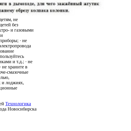
детям, не
детей без
ктро- и газовыми
 и
приборы; · не
 электропровода
зование
пользуйтесь
ми и т.д.; · не
 не храните в
юче-смазочные
елью,
 и лоджиях,
ационные
ией
Технологика
рода Новосибирска