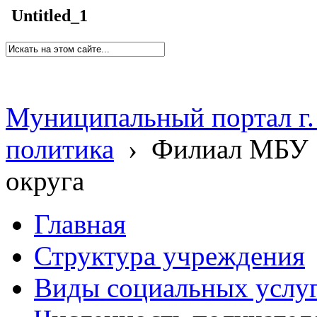
Untitled_1
Муниципальный портал г.
политика
›
Филиал МБУ 
округа
Главная
Структура учреждения
Виды социальных услу