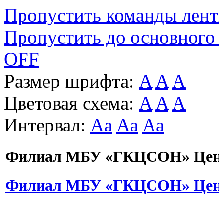
Пропустить команды лен
Пропустить до основного
OFF
Размер шрифта:
A
A
A
Цветовая схема:
A
A
A
Интервал:
Aa
Aa
Aa
Филиал МБУ «ГКЦСОН» Цент
Филиал МБУ «ГКЦСОН» Цент