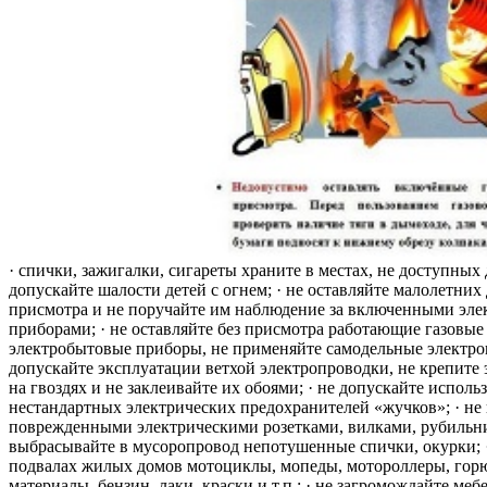
· спички, зажигалки, сигареты храните в местах, не доступных 
допускайте шалости детей с огнем; · не оставляйте малолетних 
присмотра и не поручайте им наблюдение за включенными эле
приборами; · не оставляйте без присмотра работающие газовые
электробытовые приборы, не применяйте самодельные электро
допускайте эксплуатации ветхой электропроводки, не крепите
на гвоздях и не заклеивайте их обоями; · не допускайте исполь
нестандартных электрических предохранителей «жучков»; · не 
поврежденными электрическими розетками, вилками, рубильника
выбрасывайте в мусоропровод непотушенные спички, окурки; ·
подвалах жилых домов мотоциклы, мопеды, мотороллеры, гор
материалы, бензин, лаки, краски и т.п.; · не загромождайте меб