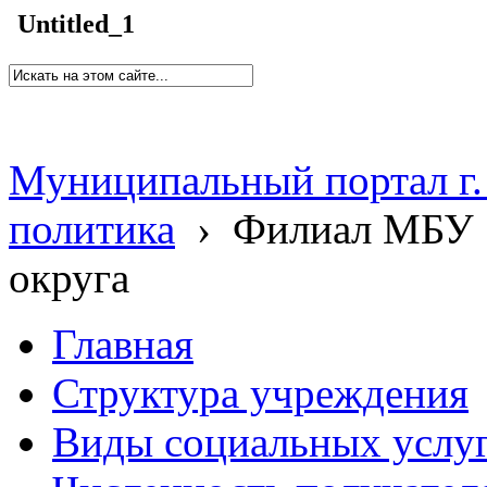
Untitled_1
Муниципальный портал г.
политика
›
Филиал МБУ 
округа
Главная
Структура учреждения
Виды социальных услу