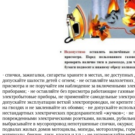
· спички, зажигалки, сигареты храните в местах, не доступных 
допускайте шалости детей с огнем; · не оставляйте малолетних 
присмотра и не поручайте им наблюдение за включенными эле
приборами; · не оставляйте без присмотра работающие газовые
электробытовые приборы, не применяйте самодельные электро
допускайте эксплуатации ветхой электропроводки, не крепите
на гвоздях и не заклеивайте их обоями; · не допускайте исполь
нестандартных электрических предохранителей «жучков»; · не 
поврежденными электрическими розетками, вилками, рубильника
выбрасывайте в мусоропровод непотушенные спички, окурки; ·
подвалах жилых домов мотоциклы, мопеды, мотороллеры, гор
материалы, бензин, лаки, краски и т.п.; · не загромождайте меб