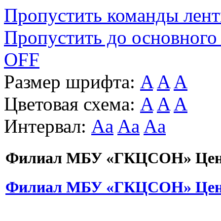
Пропустить команды лен
Пропустить до основного
OFF
Размер шрифта:
A
A
A
Цветовая схема:
A
A
A
Интервал:
Aa
Aa
Aa
Филиал МБУ «ГКЦСОН» Цент
Филиал МБУ «ГКЦСОН» Цент