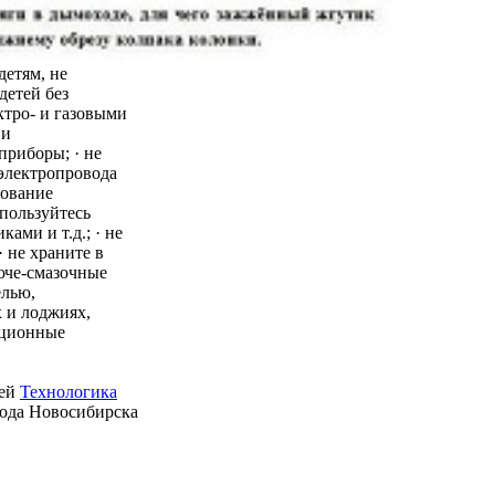
детям, не
детей без
ктро- и газовыми
 и
приборы; · не
 электропровода
зование
пользуйтесь
ми и т.д.; · не
 не храните в
юче-смазочные
елью,
 и лоджиях,
ационные
ией
Технологика
рода Новосибирска