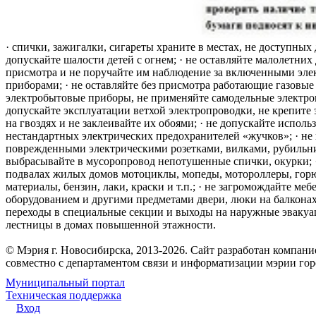
· спички, зажигалки, сигареты храните в местах, не доступных 
допускайте шалости детей с огнем; · не оставляйте малолетних 
присмотра и не поручайте им наблюдение за включенными эле
приборами; · не оставляйте без присмотра работающие газовые
электробытовые приборы, не применяйте самодельные электро
допускайте эксплуатации ветхой электропроводки, не крепите
на гвоздях и не заклеивайте их обоями; · не допускайте исполь
нестандартных электрических предохранителей «жучков»; · не 
поврежденными электрическими розетками, вилками, рубильника
выбрасывайте в мусоропровод непотушенные спички, окурки; ·
подвалах жилых домов мотоциклы, мопеды, мотороллеры, гор
материалы, бензин, лаки, краски и т.п.; · не загромождайте меб
оборудованием и другими предметами двери, люки на балконах
переходы в специальные секции и выходы на наружные эваку
лестницы в домах повышенной этажности.
© Мэрия г. Новосибирска, 2013-2026. Сайт разработан компан
совместно с департаментом связи и информатизации мэрии го
Муниципальный портал
Техническая поддержка
Вход