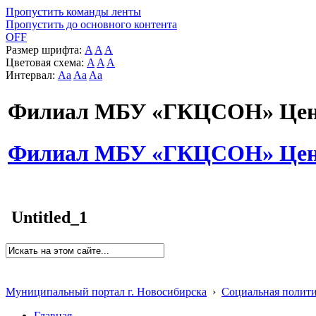
Пропустить команды ленты
Пропустить до основного контента
OFF
Размер шрифта:
A
A
A
Цветовая схема:
A
A
A
Интервал:
Aa
Aa
Aa
Филиал МБУ «ГКЦСОН» Цент
Филиал МБУ «ГКЦСОН» Цент
Untitled_1
Муниципальный портал г. Новосибирска
›
Социальная полит
Главная