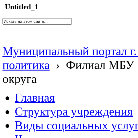
Untitled_1
Муниципальный портал г.
политика
›
Филиал МБУ 
округа
Главная
Структура учреждения
Виды социальных услу