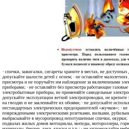
· спички, зажигалки, сигареты храните в местах, не доступных 
допускайте шалости детей с огнем; · не оставляйте малолетних 
присмотра и не поручайте им наблюдение за включенными эле
приборами; · не оставляйте без присмотра работающие газовые
электробытовые приборы, не применяйте самодельные электро
допускайте эксплуатации ветхой электропроводки, не крепите
на гвоздях и не заклеивайте их обоями; · не допускайте исполь
нестандартных электрических предохранителей «жучков»; · не 
поврежденными электрическими розетками, вилками, рубильника
выбрасывайте в мусоропровод непотушенные спички, окурки; ·
подвалах жилых домов мотоциклы, мопеды, мотороллеры, гор
материалы, бензин, лаки, краски и т.п.; · не загромождайте меб