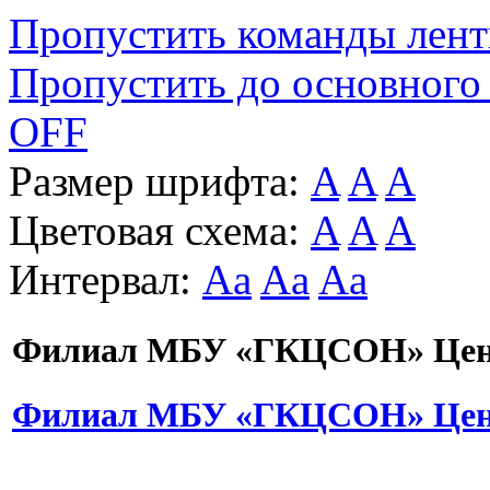
Пропустить команды лен
Пропустить до основного
OFF
Размер шрифта:
A
A
A
Цветовая схема:
A
A
A
Интервал:
Aa
Aa
Aa
Филиал МБУ «ГКЦСОН» Цент
Филиал МБУ «ГКЦСОН» Цент