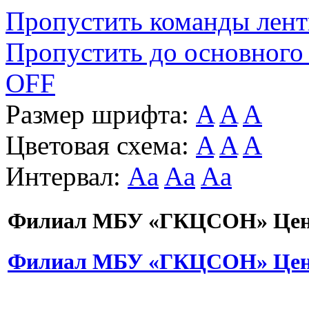
Пропустить команды лен
Пропустить до основного
OFF
Размер шрифта:
A
A
A
Цветовая схема:
A
A
A
Интервал:
Aa
Aa
Aa
Филиал МБУ «ГКЦСОН» Цент
Филиал МБУ «ГКЦСОН» Цент