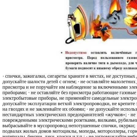
· спички, зажигалки, сигареты храните в местах, не доступных 
допускайте шалости детей с огнем; · не оставляйте малолетних 
присмотра и не поручайте им наблюдение за включенными эле
приборами; · не оставляйте без присмотра работающие газовые
электробытовые приборы, не применяйте самодельные электро
допускайте эксплуатации ветхой электропроводки, не крепите
на гвоздях и не заклеивайте их обоями; · не допускайте исполь
нестандартных электрических предохранителей «жучков»; · не 
поврежденными электрическими розетками, вилками, рубильника
выбрасывайте в мусоропровод непотушенные спички, окурки; ·
подвалах жилых домов мотоциклы, мопеды, мотороллеры, гор
материалы, бензин, лаки, краски и т.п.; · не загромождайте меб