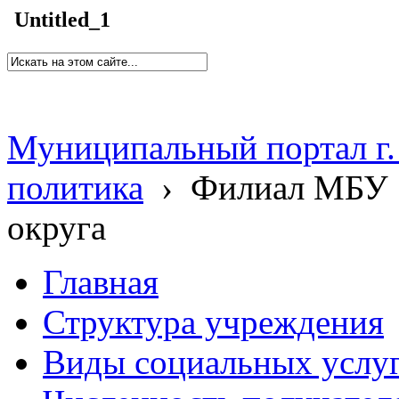
Untitled_1
Муниципальный портал г.
политика
›
Филиал МБУ 
округа
Главная
Структура учреждения
Виды социальных услу