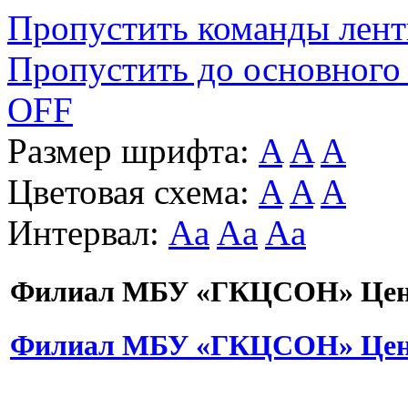
Пропустить команды лен
Пропустить до основного
OFF
Размер шрифта:
A
A
A
Цветовая схема:
A
A
A
Интервал:
Aa
Aa
Aa
Филиал МБУ «ГКЦСОН» Цент
Филиал МБУ «ГКЦСОН» Цент