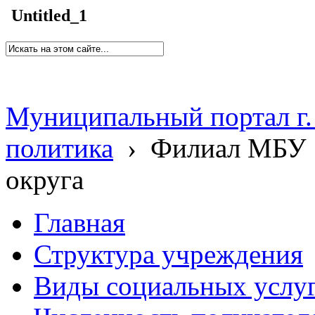
Untitled_1
Муниципальный портал г.
политика
›
Филиал МБУ 
округа
Главная
Структура учреждения
Виды социальных услу