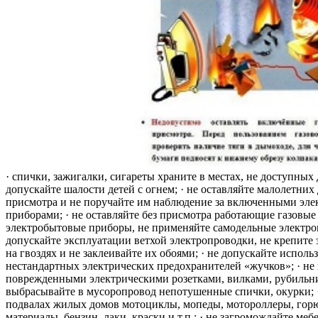
· спички, зажигалки, сигареты храните в местах, не доступных 
допускайте шалости детей с огнем; · не оставляйте малолетних 
присмотра и не поручайте им наблюдение за включенными эле
приборами; · не оставляйте без присмотра работающие газовые
электробытовые приборы, не применяйте самодельные электро
допускайте эксплуатации ветхой электропроводки, не крепите
на гвоздях и не заклеивайте их обоями; · не допускайте исполь
нестандартных электрических предохранителей «жучков»; · не 
поврежденными электрическими розетками, вилками, рубильника
выбрасывайте в мусоропровод непотушенные спички, окурки; ·
подвалах жилых домов мотоциклы, мопеды, мотороллеры, гор
материалы, бензин, лаки, краски и т.п.; · не загромождайте меб