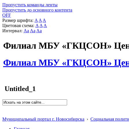
Пропустить команды ленты
Пропустить до основного контента
OFF
Размер шрифта:
A
A
A
Цветовая схема:
A
A
A
Интервал:
Aa
Aa
Aa
Филиал МБУ «ГКЦСОН» Цент
Филиал МБУ «ГКЦСОН» Цент
Untitled_1
Муниципальный портал г. Новосибирска
›
Социальная полит
Главная