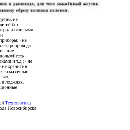
детям, не
детей без
ктро- и газовыми
 и
приборы; · не
 электропровода
зование
пользуйтесь
ми и т.д.; · не
 не храните в
юче-смазочные
елью,
 и лоджиях,
ационные
ией
Технологика
рода Новосибирска