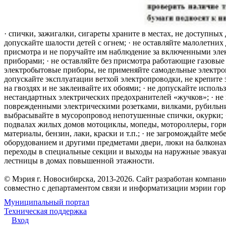
· спички, зажигалки, сигареты храните в местах, не доступных 
допускайте шалости детей с огнем; · не оставляйте малолетних 
присмотра и не поручайте им наблюдение за включенными эле
приборами; · не оставляйте без присмотра работающие газовые
электробытовые приборы, не применяйте самодельные электро
допускайте эксплуатации ветхой электропроводки, не крепите
на гвоздях и не заклеивайте их обоями; · не допускайте исполь
нестандартных электрических предохранителей «жучков»; · не 
поврежденными электрическими розетками, вилками, рубильника
выбрасывайте в мусоропровод непотушенные спички, окурки; ·
подвалах жилых домов мотоциклы, мопеды, мотороллеры, гор
материалы, бензин, лаки, краски и т.п.; · не загромождайте меб
оборудованием и другими предметами двери, люки на балконах
переходы в специальные секции и выходы на наружные эваку
лестницы в домах повышенной этажности.
© Мэрия г. Новосибирска, 2013-2026. Сайт разработан компан
совместно с департаментом связи и информатизации мэрии го
Муниципальный портал
Техническая поддержка
Вход