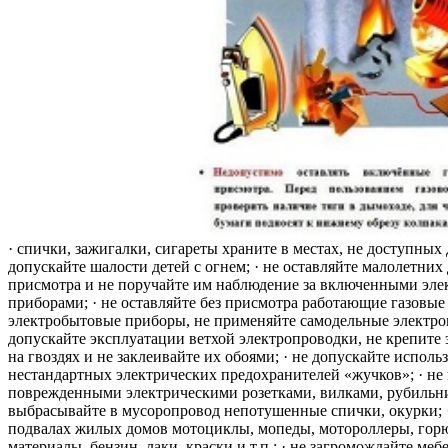
· спички, зажигалки, сигареты храните в местах, не доступных 
допускайте шалости детей с огнем; · не оставляйте малолетних 
присмотра и не поручайте им наблюдение за включенными эле
приборами; · не оставляйте без присмотра работающие газовые
электробытовые приборы, не применяйте самодельные электро
допускайте эксплуатации ветхой электропроводки, не крепите
на гвоздях и не заклеивайте их обоями; · не допускайте исполь
нестандартных электрических предохранителей «жучков»; · не 
поврежденными электрическими розетками, вилками, рубильника
выбрасывайте в мусоропровод непотушенные спички, окурки; ·
подвалах жилых домов мотоциклы, мопеды, мотороллеры, гор
материалы, бензин, лаки, краски и т.п.; · не загромождайте меб