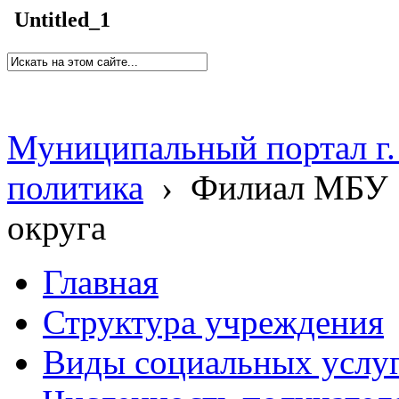
Untitled_1
Муниципальный портал г.
политика
›
Филиал МБУ 
округа
Главная
Структура учреждения
Виды социальных услу