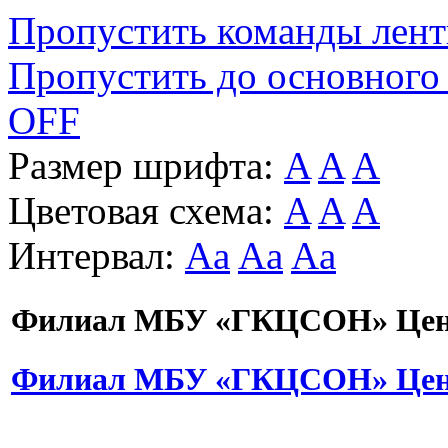
Пропустить команды лен
Пропустить до основного
OFF
Размер шрифта:
A
A
A
Цветовая схема:
A
A
A
Интервал:
Aa
Aa
Aa
Филиал МБУ «ГКЦСОН» Цент
Филиал МБУ «ГКЦСОН» Цент